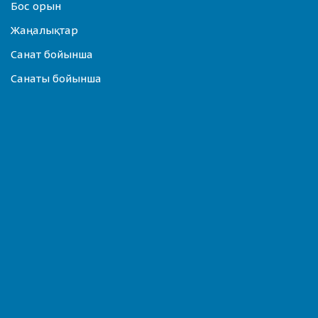
Бос орын
Жаңалықтар
Санат бойынша
Санаты бойынша