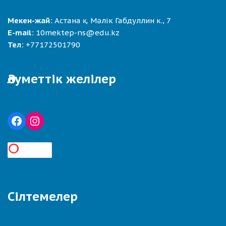
Мекен-жай:
Астана қ. Мәлік Габдуллин к., 7
E-mail:
10mektep-ns@edu.kz
Тел:
+77172501790
Әлуметтік желілер
Сілтемелер