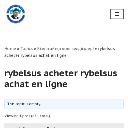
Skip
to
content
Home
»
Topics
»
Біздің сайтқа қош келдіңіздер!
»
rybelsus
acheter rybelsus achat en ligne
rybelsus acheter rybelsus
achat en ligne
This topic is empty.
Viewing 1 post (of 1 total)