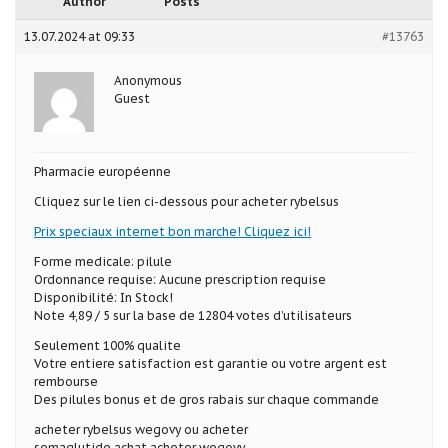
Author
Posts
13.07.2024 at 09:33
#13763
Anonymous
Guest
Pharmacie européenne
Cliquez sur le lien ci-dessous pour acheter rybelsus
Prix speciaux internet bon marche! Cliquez ici!
Forme medicale: pilule
Ordonnance requise: Aucune prescription requise
Disponibilité: In Stock!
Note 4,89 / 5 sur la base de 12804 votes d’utilisateurs
Seulement 100% qualite
Votre entiere satisfaction est garantie ou votre argent est
rembourse
Des pilules bonus et de gros rabais sur chaque commande
acheter rybelsus wegovy ou acheter
semaglutide achat acheter wegovy