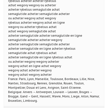
rybelsus acheter acheter rybelsus
achat wegovy wegovy ou acheter
acheter rybelsus semaglutide achat
semaglutide acheter semaglutide acheter
ou acheter wegovy achat wegovy
rybelsus acheter wegovy achat en ligne
wegovy ou acheter rybelsus achat
achat wegovy semaglutide achat
acheter semaglutide acheter semaglutide en ligne
semaglutide acheter acheter wegovy
acheter semaglutide semaglutide acheter
acheter semaglutide en ligne acheter rybelsus
semaglutide achat rybelsus achat
acheter semaglutide en ligne rybelsus achat
ou acheter wegovy wegovy acheter
wegovy achat en ligne achat wegovy
wegovy achat acheter wegovy
wegovy achat wegovy acheter
France: Paris, Lyon, Marseille, Toulouse, Bordeaux, Lille, Nice,
Nantes, Strasbourg, Rennes, Grenoble, Rouen, Toulon,
Montpellier, Douai et Lens, Avignon, Saint-Etienne.
Belgique: Anvers – Antwerpen, Louvain – Leuven, Bruges –
Brugge, Gand – Gent, Hasselt, Wavre, Mons, Liege, Arlon, Namur,
Bruxelles, Limbourg.