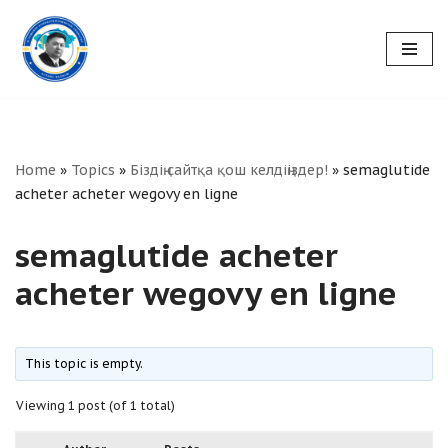
Skip
to
content
Home
»
Topics
»
Біздің сайтқа қош келдіңіздер!
»
semaglutide
acheter acheter wegovy en ligne
semaglutide acheter
acheter wegovy en ligne
This topic is empty.
Viewing 1 post (of 1 total)