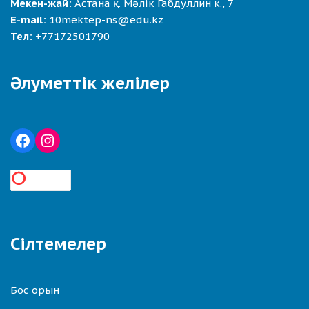
Мекен-жай:
Астана қ. Мәлік Габдуллин к., 7
E-mail:
10mektep-ns@edu.kz
Тел:
+77172501790
Әлуметтік желілер
Сілтемелер
Бос орын