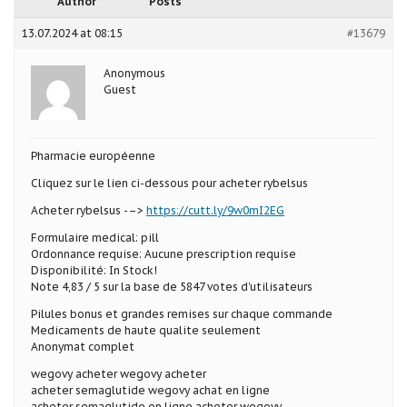
Author
Posts
13.07.2024 at 08:15
#13679
Anonymous
Guest
Pharmacie européenne
Cliquez sur le lien ci-dessous pour acheter rybelsus
Acheter rybelsus -–>
https://cutt.ly/9w0mI2EG
Formulaire medical: pill
Ordonnance requise: Aucune prescription requise
Disponibilité: In Stock!
Note 4,83 / 5 sur la base de 5847 votes d’utilisateurs
Pilules bonus et grandes remises sur chaque commande
Medicaments de haute qualite seulement
Anonymat complet
wegovy acheter wegovy acheter
acheter semaglutide wegovy achat en ligne
acheter semaglutide en ligne acheter wegovy