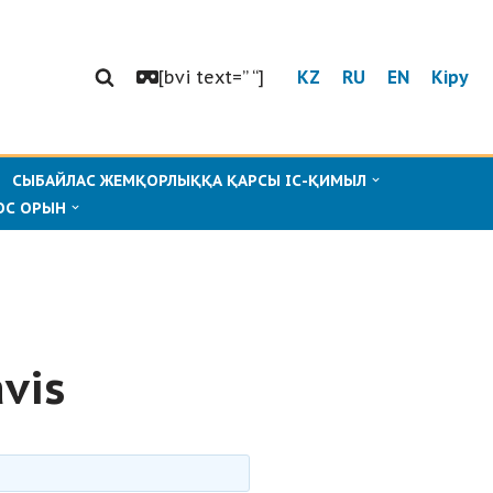
[bvi text=” “]
KZ
RU
EN
Кіру
СЫБАЙЛАС ЖЕМҚОРЛЫҚҚА ҚАРСЫ ІС-ҚИМЫЛ
ОС ОРЫН
vis