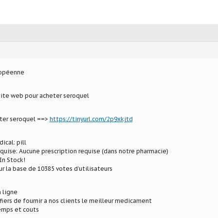
ropéenne
site web pour acheter seroquel
eter seroquel ==>
https://tinyurl.com/2p9xkjtd
ical: pill
equise: Aucune prescription requise (dans notre pharmacie)
In Stock!
ur la base de 10385 votes d’utilisateurs
 ligne
ers de fournir a nos clients le meilleur medicament
mps et couts