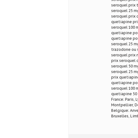
seroquel prix 
seroquel 25 mg
seroquel prix
quetiapine pr
seroquel 100 m
quetiapine pou
quetiapine pou
seroquel 25 mg
trazodone ou 
seroquel prix 
prix seroquel 
seroquel 50 mg
seroquel 25 mg
prix quetiapi
quetiapine po
seroquel 100 m
quetiapine 50 
France: Paris, 
Montpellier, D
Belgique: Anve
Bruxelles, Lim