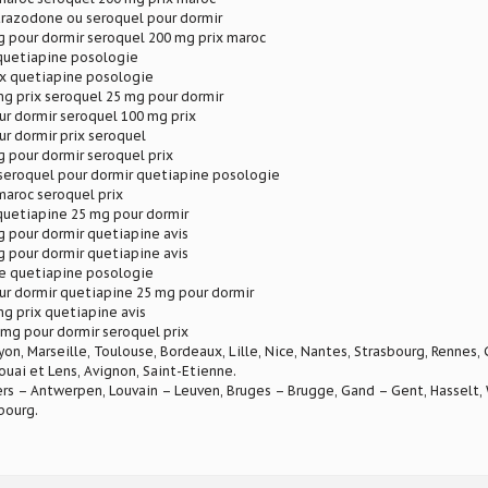
trazodone ou seroquel pour dormir
 pour dormir seroquel 200 mg prix maroc
 quetiapine posologie
ix quetiapine posologie
g prix seroquel 25 mg pour dormir
r dormir seroquel 100 mg prix
r dormir prix seroquel
 pour dormir seroquel prix
seroquel pour dormir quetiapine posologie
maroc seroquel prix
quetiapine 25 mg pour dormir
 pour dormir quetiapine avis
 pour dormir quetiapine avis
ne quetiapine posologie
ur dormir quetiapine 25 mg pour dormir
g prix quetiapine avis
mg pour dormir seroquel prix
Lyon, Marseille, Toulouse, Bordeaux, Lille, Nice, Nantes, Strasbourg, Rennes,
ouai et Lens, Avignon, Saint-Etienne.
rs – Antwerpen, Louvain – Leuven, Bruges – Brugge, Gand – Gent, Hasselt, W
bourg.