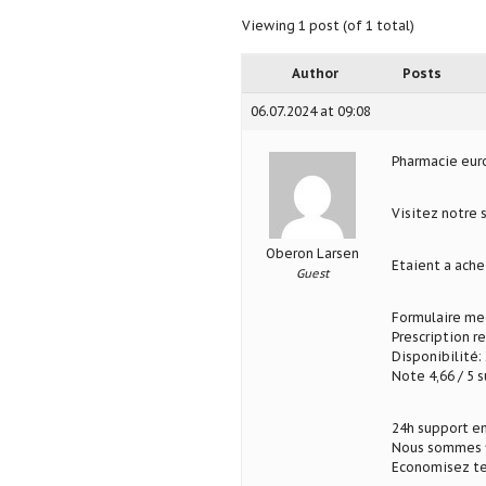
Viewing 1 post (of 1 total)
Author
Posts
06.07.2024 at 09:08
Pharmacie eu
Visitez notre 
Oberon Larsen
Etaient a ach
Guest
Formulaire med
Prescription r
Disponibilité: 
Note 4,66 / 5 s
24h support en
Nous sommes fi
Economisez te