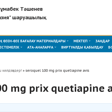
"Жұмабек Тәшенев
азия" шаруашылық
 ӨЗІН-ӨЗІ БАҒАЛАУ МАТЕРИАЛДАРЫ
МЕКТЕП
ЗАҢДАР
ІСТЕМЕЛІК
АТА-АНАЛАРҒА
ВИРТУАЛДЫ ҚАБЫЛДАУ
Б
ш келдіңіздер!
»
seroquel 100 mg prix quetiapine avis
0 mg prix quetiapine a