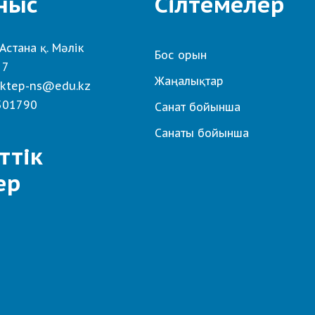
ныс
Сілтемелер
Астана қ. Мәлік
Бос орын
 7
Жаңалықтар
ktep-ns@edu.kz
501790
Санат бойынша
Санаты бойынша
ттік
ер