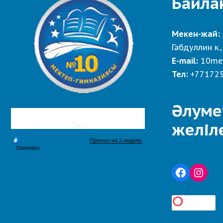
Байла
Мекен-жай:
Габдуллин к.,
E-mail:
10me
Тел:
+77172
Әлуме
желіл