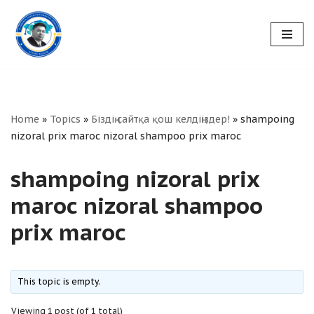
Skip
to
content
Home
»
Topics
»
Біздің сайтқа қош келдіңіздер!
»
shampoing
nizoral prix maroc nizoral shampoo prix maroc
shampoing nizoral prix
maroc nizoral shampoo
prix maroc
This topic is empty.
Viewing 1 post (of 1 total)