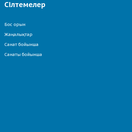
Сілтемелер
Бос орын
Жаңалықтар
Санат бойынша
Санаты бойынша