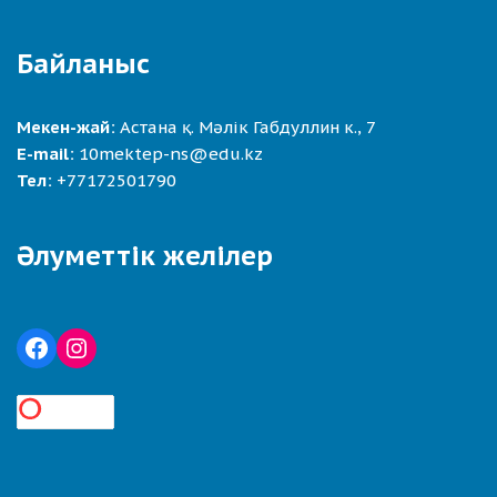
Байланыс
Мекен-жай:
Астана қ. Мәлік Габдуллин к., 7
E-mail:
10mektep-ns@edu.kz
Тел:
+77172501790
Әлуметтік желілер