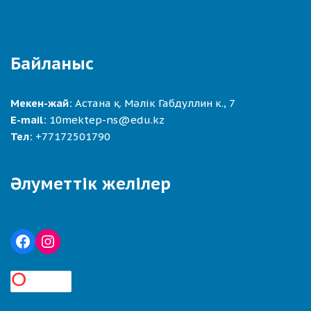
Байланыс
Мекен-жай:
Астана қ. Мәлік Габдуллин к., 7
E-mail:
10mektep-ns@edu.kz
Тел:
+77172501790
Әлуметтік желілер