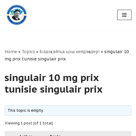
Skip
to
content
Home
»
Topics
»
Біздің сайтқа қош келдіңіздер!
»
singulair 10
mg prix tunisie singulair prix
singulair 10 mg prix
tunisie singulair prix
This topic is empty.
Viewing 1 post (of 1 total)