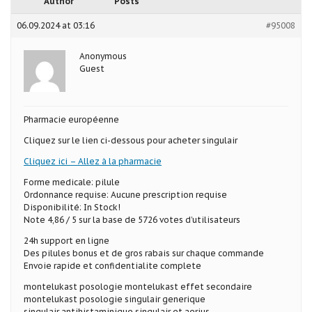
Author
Posts
06.09.2024 at 03:16
#95008
Anonymous
Guest
Pharmacie européenne
Cliquez sur le lien ci-dessous pour acheter singulair
Cliquez ici – Allez à la pharmacie
Forme medicale: pilule
Ordonnance requise: Aucune prescription requise
Disponibilité: In Stock!
Note 4,86 / 5 sur la base de 5726 votes d’utilisateurs
24h support en ligne
Des pilules bonus et de gros rabais sur chaque commande
Envoie rapide et confidentialite complete
montelukast posologie montelukast effet secondaire
montelukast posologie singulair generique
singulair antihistaminique singulair et aerius