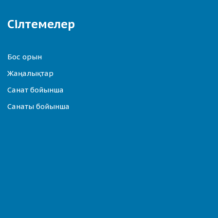
Сілтемелер
Бос орын
Жаңалықтар
Санат бойынша
Санаты бойынша