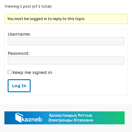
Viewing 1 post (of 1 total)
You must be logged in to reply to this topic.
Username:
Password:
Keep me signed in
Log In