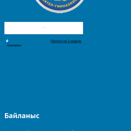
Байланыс