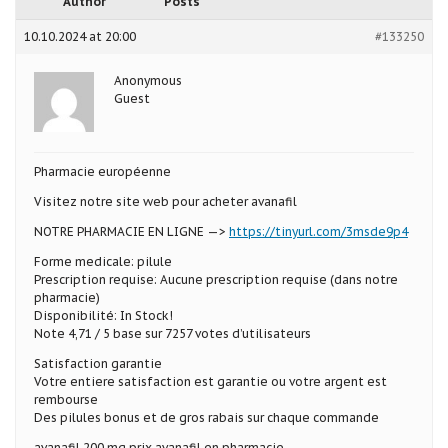
Author
Posts
10.10.2024 at 20:00
#133250
Anonymous
Guest
Pharmacie européenne
Visitez notre site web pour acheter avanafil
NOTRE PHARMACIE EN LIGNE —>
https://tinyurl.com/3msde9p4
Forme medicale: pilule
Prescription requise: Aucune prescription requise (dans notre
pharmacie)
Disponibilité: In Stock!
Note 4,71 / 5 base sur 7257 votes d’utilisateurs
Satisfaction garantie
Votre entiere satisfaction est garantie ou votre argent est
rembourse
Des pilules bonus et de gros rabais sur chaque commande
avanafil 200 mg prix avanafil en pharmacie