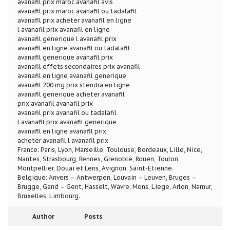
avanafil prix maroc avanafil avis
avanafil prix maroc avanafil ou tadalafil
avanafil prix acheter avanafil en ligne
l avanafil prix avanafil en ligne
avanafil generique l avanafil prix
avanafil en ligne avanafil ou tadalafil
avanafil generique avanafil prix
avanafil effets secondaires prix avanafil
avanafil en ligne avanafil generique
avanafil 200 mg prix stendra en ligne
avanafil generique acheter avanafil
prix avanafil avanafil prix
avanafil prix avanafil ou tadalafil
l avanafil prix avanafil generique
avanafil en ligne avanafil prix
acheter avanafil l avanafil prix
France: Paris, Lyon, Marseille, Toulouse, Bordeaux, Lille, Nice,
Nantes, Strasbourg, Rennes, Grenoble, Rouen, Toulon,
Montpellier, Douai et Lens, Avignon, Saint-Etienne.
Belgique: Anvers – Antwerpen, Louvain – Leuven, Bruges –
Brugge, Gand – Gent, Hasselt, Wavre, Mons, Liege, Arlon, Namur,
Bruxelles, Limbourg.
Author
Posts