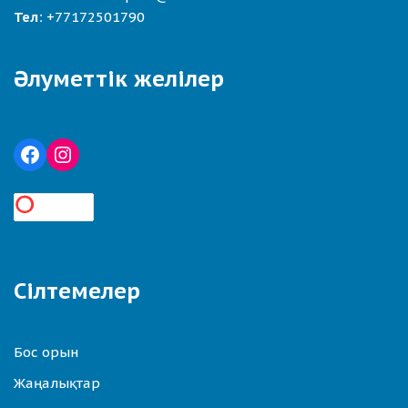
Тел:
+77172501790
Әлуметтік желілер
Сілтемелер
Бос орын
Жаңалықтар