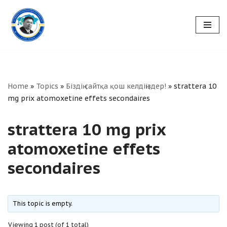
Skip
to
content
Home
»
Topics
»
Біздің сайтқа қош келдіңіздер!
»
strattera 10
mg prix atomoxetine effets secondaires
strattera 10 mg prix
atomoxetine effets
secondaires
This topic is empty.
Viewing 1 post (of 1 total)