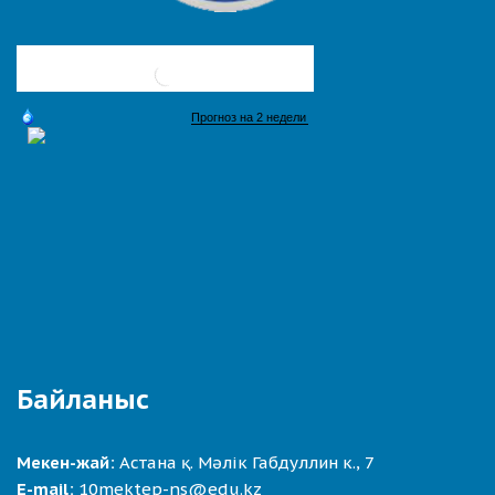
Байланыс
Мекен-жай:
Астана қ. Мәлік Габдуллин к., 7
E-mail:
10mektep-ns@edu.kz