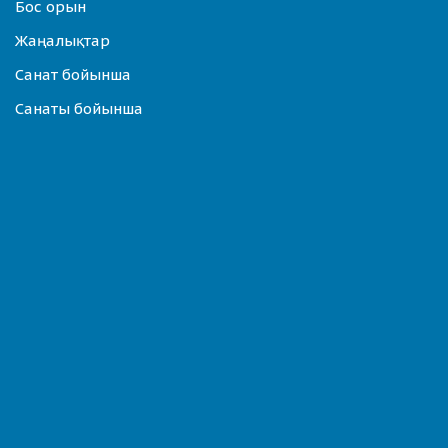
Бос орын
Жаңалықтар
Санат бойынша
Санаты бойынша