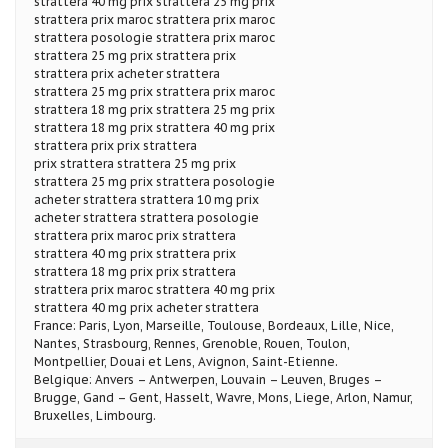
strattera 40 mg prix strattera 25 mg prix
strattera prix maroc strattera prix maroc
strattera posologie strattera prix maroc
strattera 25 mg prix strattera prix
strattera prix acheter strattera
strattera 25 mg prix strattera prix maroc
strattera 18 mg prix strattera 25 mg prix
strattera 18 mg prix strattera 40 mg prix
strattera prix prix strattera
prix strattera strattera 25 mg prix
strattera 25 mg prix strattera posologie
acheter strattera strattera 10 mg prix
acheter strattera strattera posologie
strattera prix maroc prix strattera
strattera 40 mg prix strattera prix
strattera 18 mg prix prix strattera
strattera prix maroc strattera 40 mg prix
strattera 40 mg prix acheter strattera
France: Paris, Lyon, Marseille, Toulouse, Bordeaux, Lille, Nice,
Nantes, Strasbourg, Rennes, Grenoble, Rouen, Toulon,
Montpellier, Douai et Lens, Avignon, Saint-Etienne.
Belgique: Anvers – Antwerpen, Louvain – Leuven, Bruges –
Brugge, Gand – Gent, Hasselt, Wavre, Mons, Liege, Arlon, Namur,
Bruxelles, Limbourg.