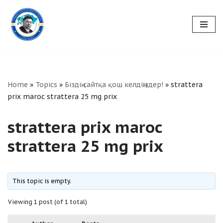
Skip
to
content
Home
»
Topics
»
Біздің сайтқа қош келдіңіздер!
»
strattera
prix maroc strattera 25 mg prix
strattera prix maroc
strattera 25 mg prix
This topic is empty.
Viewing 1 post (of 1 total)