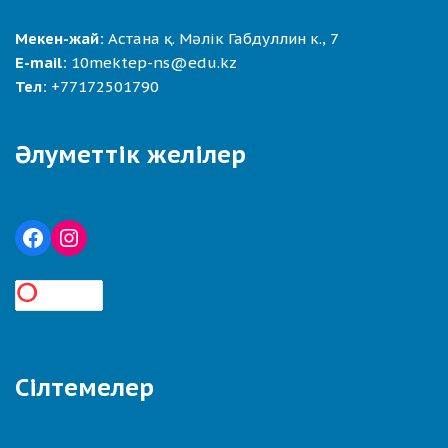
Мекен-жай:
Астана қ. Мәлік Габдуллин к., 7
E-mail:
10mektep-ns@edu.kz
Тел:
+77172501790
Әлуметтік желілер
Сілтемелер