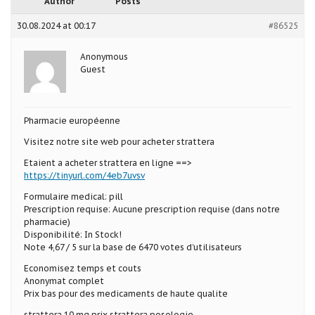
Author
Posts
30.08.2024 at 00:17
#86525
Anonymous
Guest
Pharmacie européenne
Visitez notre site web pour acheter strattera
Etaient a acheter strattera en ligne ==>
https://tinyurl.com/4eb7uvsv
Formulaire medical: pill
Prescription requise: Aucune prescription requise (dans notre
pharmacie)
Disponibilité: In Stock!
Note 4,67 / 5 sur la base de 6470 votes d’utilisateurs
Economisez temps et couts
Anonymat complet
Prix bas pour des medicaments de haute qualite
strattera 10 mg prix strattera posologie