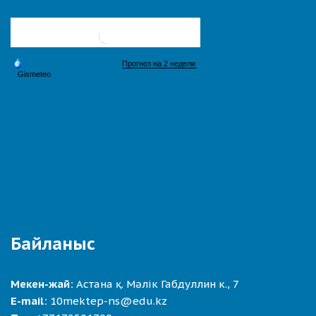
Байланыс
Мекен-жай:
Астана қ. Мәлік Габдуллин к., 7
E-mail:
10mektep-ns@edu.kz