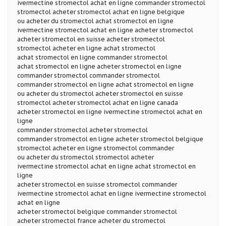
ivermectine stromectol achat en ligne commander stromectol
stromectol acheter stromectol achat en ligne belgique
ou acheter du stromectol achat stromectol en ligne
ivermectine stromectol achat en ligne acheter stromectol
acheter stromectol en suisse acheter stromectol
stromectol acheter en ligne achat stromectol
achat stromectol en ligne commander stromectol
achat stromectol en ligne acheter stromectol en ligne
commander stromectol commander stromectol
commander stromectol en ligne achat stromectol en ligne
ou acheter du stromectol acheter stromectol en suisse
stromectol acheter stromectol achat en ligne canada
acheter stromectol en ligne ivermectine stromectol achat en
ligne
commander stromectol acheter stromectol
commander stromectol en ligne acheter stromectol belgique
stromectol acheter en ligne stromectol commander
ou acheter du stromectol stromectol acheter
ivermectine stromectol achat en ligne achat stromectol en
ligne
acheter stromectol en suisse stromectol commander
ivermectine stromectol achat en ligne ivermectine stromectol
achat en ligne
acheter stromectol belgique commander stromectol
acheter stromectol france acheter du stromectol