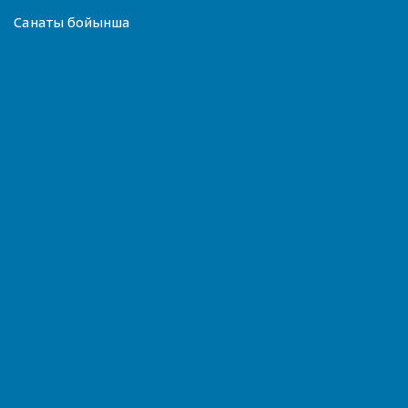
Санаты бойынша