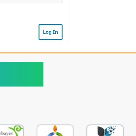
Log In