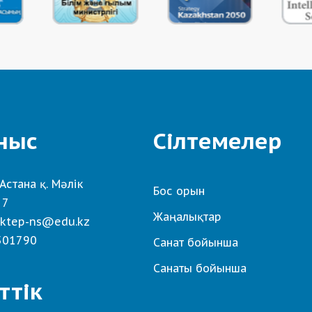
ныс
Сілтемелер
Астана қ. Мәлік
Бос орын
 7
Жаңалықтар
ktep-ns@edu.kz
501790
Санат бойынша
Санаты бойынша
ттік