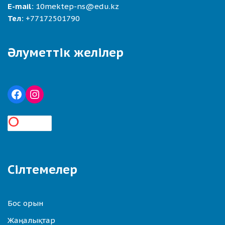
E-mail:
10mektep-ns@edu.kz
Тел:
+77172501790
Әлуметтік желілер
Сілтемелер
Бос орын
Жаңалықтар