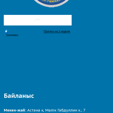
Байланыс
Мекен-жай:
Астана қ. Мәлік Габдуллин к., 7