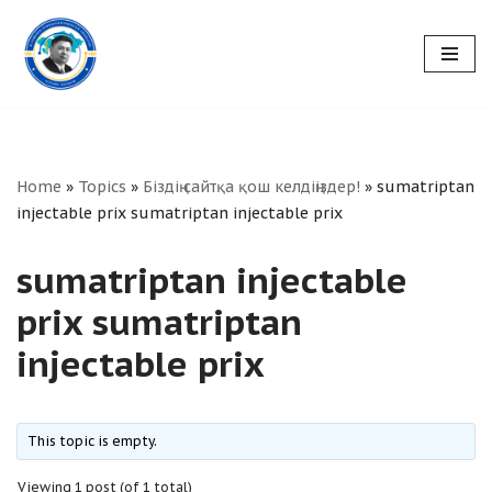
Skip
to
content
Home
»
Topics
»
Біздің сайтқа қош келдіңіздер!
»
sumatriptan
injectable prix sumatriptan injectable prix
sumatriptan injectable
prix sumatriptan
injectable prix
This topic is empty.
Viewing 1 post (of 1 total)