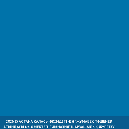
2026 © АСТАНА ҚАЛАСЫ ӘКІМДІГІНІҢ "ЖҰМАБЕК ТӘШЕНЕВ
АТЫНДАҒЫ №10 МЕКТЕП-ГИМНАЗИЯ" ШАРУАШЫЛЫҚ ЖҮРГІЗУ