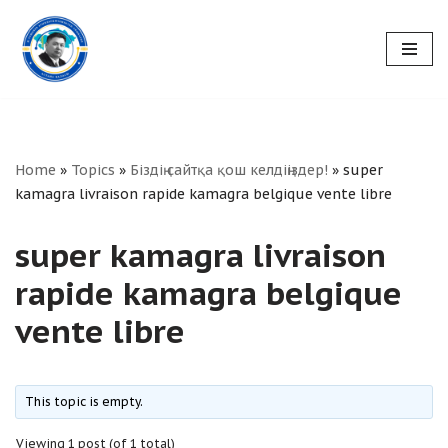
Skip
to
content
Home
»
Topics
»
Біздің сайтқа қош келдіңіздер!
»
super
kamagra livraison rapide kamagra belgique vente libre
super kamagra livraison
rapide kamagra belgique
vente libre
This topic is empty.
Viewing 1 post (of 1 total)