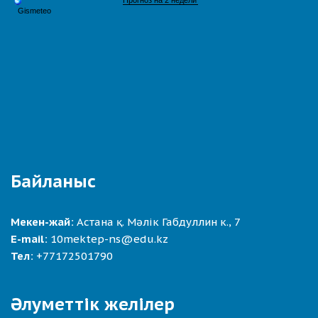
Байланыс
Мекен-жай:
Астана қ. Мәлік Габдуллин к., 7
E-mail:
10mektep-ns@edu.kz
Тел:
+77172501790
Әлуметтік желілер