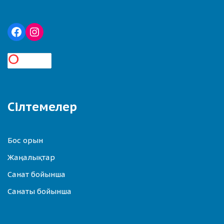
Сілтемелер
Бос орын
Жаңалықтар
Санат бойынша
Санаты бойынша