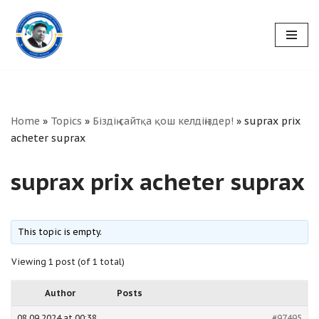
Skip
to
content
Home
»
Topics
»
Біздің сайтқа қош келдіңіздер!
»
suprax prix
acheter suprax
suprax prix acheter suprax
This topic is empty.
Viewing 1 post (of 1 total)
Author
Posts
08.09.2024 at 00:38
#97495