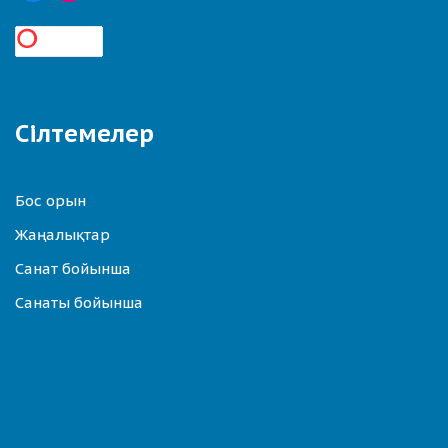
Сілтемелер
Бос орын
Жаңалықтар
Санат бойынша
Санаты бойынша