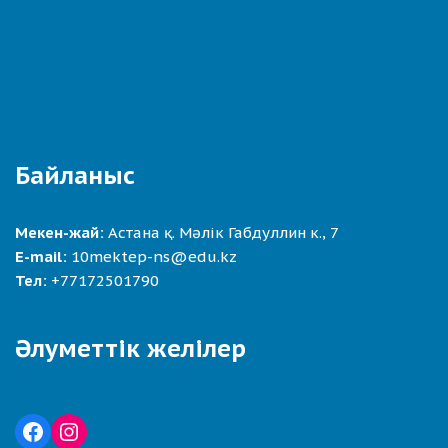
Байланыс
Мекен-жай:
Астана қ. Мәлік Габдуллин к., 7
E-mail:
10mektep-ns@edu.kz
Тел:
+77172501790
Әлуметтік желілер