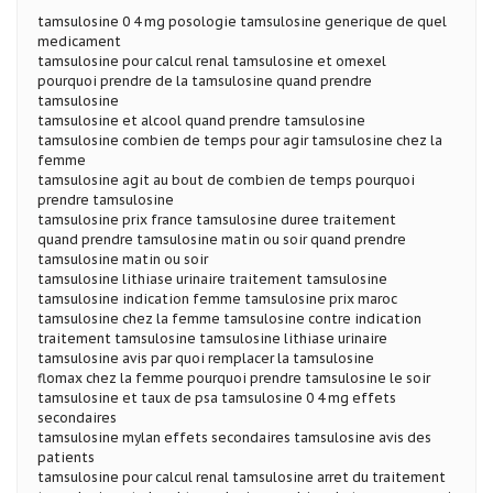
tamsulosine 0 4 mg posologie tamsulosine generique de quel
medicament
tamsulosine pour calcul renal tamsulosine et omexel
pourquoi prendre de la tamsulosine quand prendre
tamsulosine
tamsulosine et alcool quand prendre tamsulosine
tamsulosine combien de temps pour agir tamsulosine chez la
femme
tamsulosine agit au bout de combien de temps pourquoi
prendre tamsulosine
tamsulosine prix france tamsulosine duree traitement
quand prendre tamsulosine matin ou soir quand prendre
tamsulosine matin ou soir
tamsulosine lithiase urinaire traitement tamsulosine
tamsulosine indication femme tamsulosine prix maroc
tamsulosine chez la femme tamsulosine contre indication
traitement tamsulosine tamsulosine lithiase urinaire
tamsulosine avis par quoi remplacer la tamsulosine
flomax chez la femme pourquoi prendre tamsulosine le soir
tamsulosine et taux de psa tamsulosine 0 4 mg effets
secondaires
tamsulosine mylan effets secondaires tamsulosine avis des
patients
tamsulosine pour calcul renal tamsulosine arret du traitement