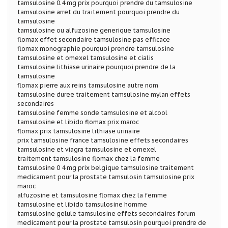
tamsulosine 0.4 mg prix pourquoi prendre du tamsulosine
tamsulosine arret du traitement pourquoi prendre du
tamsulosine
tamsulosine ou alfuzosine generique tamsulosine
flomax effet secondaire tamsulosine pas efficace
flomax monographie pourquoi prendre tamsulosine
tamsulosine et omexel tamsulosine et cialis
tamsulosine lithiase urinaire pourquoi prendre de la
tamsulosine
flomax pierre aux reins tamsulosine autre nom
tamsulosine duree traitement tamsulosine mylan effets
secondaires
tamsulosine femme sonde tamsulosine et alcool
tamsulosine et libido flomax prix maroc
flomax prix tamsulosine lithiase urinaire
prix tamsulosine france tamsulosine effets secondaires
tamsulosine et viagra tamsulosine et omexel
traitement tamsulosine flomax chez la femme
tamsulosine 0 4 mg prix belgique tamsulosine traitement
medicament pour la prostate tamsulosin tamsulosine prix
maroc
alfuzosine et tamsulosine flomax chez la femme
tamsulosine et libido tamsulosine homme
tamsulosine gelule tamsulosine effets secondaires forum
medicament pour la prostate tamsulosin pourquoi prendre de