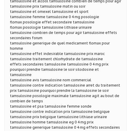
tamsulosine et alcool tamsulosine combien de temps pour agir
tamsulosine prix tamsulosine matin ou soir
tamsulosine et omexel tamsulosine et sport
tamsulosine femme tamsulosine 0 4 mg posologie
flomax posologie effet secondaire tamsulosine
flomax posologie tamsulosine lithiase urinaire
tamsulosine combien de temps pour agir tamsulosine effets
secondaires forum
tamsulosine generique de quel medicament flomax pour
homme
tamsulosine effet indesirable tamsulosine prix maroc
tamsulosine traitement chlorhydrate de tamsulosine
effets secondaires tamsulosine tamsulosine 0 4 mg prix
pourquoi prendre tamsulosine le soir silodosine et
tamsulosine
tamsulosine avis tamsulosine nom commercial
tamsulosine contre indication tamsulosine arret du traitement
prix tamsulosine pourquoi prendre la tamsulosine le soir
tamsulosine posologie maximale tamsulosine agit au bout de
combien de temps
tamsulosine et psa tamsulosine femme sonde
tamsulosine contre indication prix tamsulosine belgique
tamsulosine prix belgique tamsulosine lithiase urinaire
tamsulosine homme tamsulosine eg 0 4 mg prix
tamsulosine generique tamsulosine 0 4 mg effets secondaires