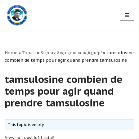
Skip
to
content
Home
»
Topics
»
Біздің сайтқа қош келдіңіздер!
»
tamsulosine
combien de temps pour agir quand prendre tamsulosine
tamsulosine combien de
temps pour agir quand
prendre tamsulosine
This topic is empty.
Viewing 1 post (of 1 total)