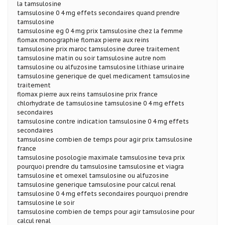
la tamsulosine
tamsulosine 0 4 mg effets secondaires quand prendre
tamsulosine
tamsulosine eg 0 4 mg prix tamsulosine chez la femme
flomax monographie flomax pierre aux reins
tamsulosine prix maroc tamsulosine duree traitement
tamsulosine matin ou soir tamsulosine autre nom
tamsulosine ou alfuzosine tamsulosine lithiase urinaire
tamsulosine generique de quel medicament tamsulosine
traitement
flomax pierre aux reins tamsulosine prix france
chlorhydrate de tamsulosine tamsulosine 0 4 mg effets
secondaires
tamsulosine contre indication tamsulosine 0 4 mg effets
secondaires
tamsulosine combien de temps pour agir prix tamsulosine
france
tamsulosine posologie maximale tamsulosine teva prix
pourquoi prendre du tamsulosine tamsulosine et viagra
tamsulosine et omexel tamsulosine ou alfuzosine
tamsulosine generique tamsulosine pour calcul renal
tamsulosine 0 4 mg effets secondaires pourquoi prendre
tamsulosine le soir
tamsulosine combien de temps pour agir tamsulosine pour
calcul renal