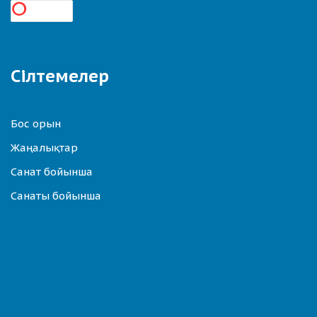
Сілтемелер
Бос орын
Жаңалықтар
Санат бойынша
Санаты бойынша