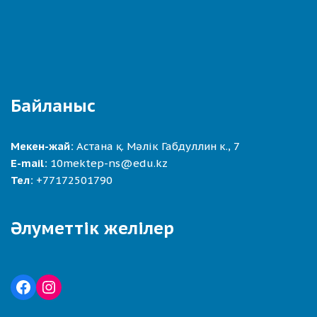
Байланыс
Мекен-жай:
Астана қ. Мәлік Габдуллин к., 7
E-mail:
10mektep-ns@edu.kz
Тел:
+77172501790
Әлуметтік желілер