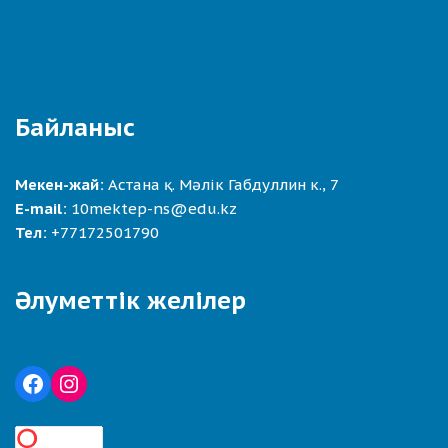
Байланыс
Мекен-жай:
Астана қ. Мәлік Габдуллин к., 7
E-mail:
10mektep-ns@edu.kz
Тел:
+77172501790
Әлуметтік желілер