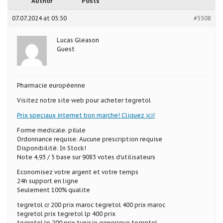
Author
Posts
07.07.2024 at 05:50
#5508
Lucas Gleason
Guest
Pharmacie européenne
Visitez notre site web pour acheter tegretol
Prix speciaux internet bon marche! Cliquez ici!
Forme medicale: pilule
Ordonnance requise: Aucune prescription requise
Disponibilité: In Stock!
Note 4,93 / 5 base sur 9083 votes d’utilisateurs
Economisez votre argent et votre temps
24h support en ligne
Seulement 100% qualite
tegretol cr 200 prix maroc tegretol 400 prix maroc
tegretol prix tegretol lp 400 prix
tegretol lp 200 prix tunisie generique tegretol