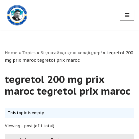
Skip
to
content
Home
»
Topics
»
Біздің сайтқа қош келдіңіздер!
»
tegretol 200
mg prix maroc tegretol prix maroc
tegretol 200 mg prix
maroc tegretol prix maroc
This topic is empty.
Viewing 1 post (of 1 total)