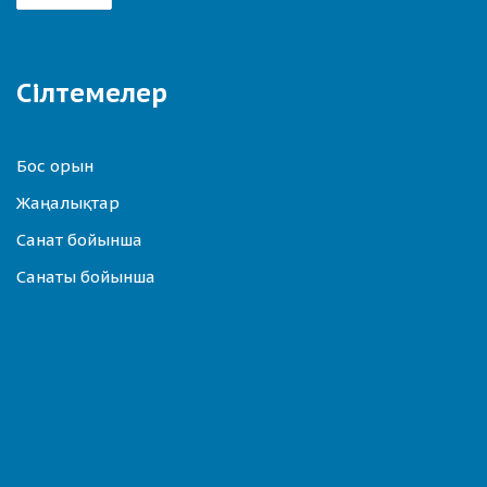
Сілтемелер
Бос орын
Жаңалықтар
Санат бойынша
Санаты бойынша