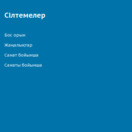
Сілтемелер
Бос орын
Жаңалықтар
Санат бойынша
Санаты бойынша