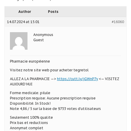
Author
Posts
14.07.2024 at 15:01
#16060
Anonymous
Guest
Pharmacie européenne
Visitez notre site web pour acheter tegretol
ALLEZ A LA PHARMACIE —>
https://cutt.ly/jGWnP7y
<— VISITEZ
AUJOURD’HUI
Forme medicale: pilule
Prescription requise: Aucune prescription requise
Disponibilité: In Stock!
Note 4,86 / 5 sur la base de 9733 votes d’utilisateurs
Seulement 100% qualite
Prix bas et reductions
Anonymat complet