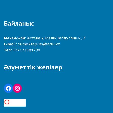
Байланыс
Мекен-жай:
Астана қ. Мәлік Габдуллин к., 7
E-mail:
10mektep-ns@edu.kz
Тел:
+77172501790
Әлуметтік желілер