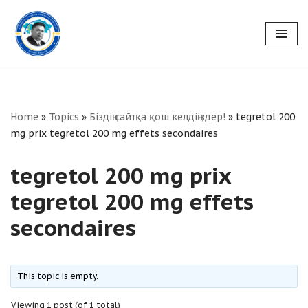
Skip
to
content
Home
»
Topics
»
Біздің сайтқа қош келдіңіздер!
»
tegretol 200
mg prix tegretol 200 mg effets secondaires
tegretol 200 mg prix
tegretol 200 mg effets
secondaires
This topic is empty.
Viewing 1 post (of 1 total)