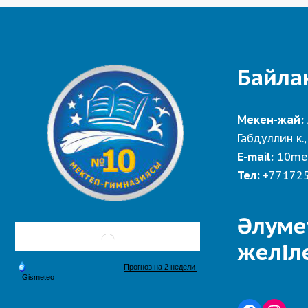
Байла
Мекен-жай:
Габдуллин к.,
E-mail:
10me
Тел:
+77172
Әлуме
желіл