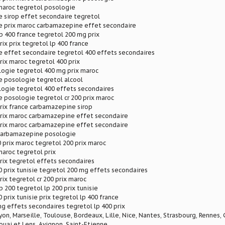
maroc tegretol posologie
 sirop effet secondaire tegretol
 prix maroc carbamazepine effet secondaire
lp 400 france tegretol 200 mg prix
rix prix tegretol lp 400 france
 effet secondaire tegretol 400 effets secondaires
rix maroc tegretol 400 prix
logie tegretol 400 mg prix maroc
 posologie tegretol alcool
logie tegretol 400 effets secondaires
 posologie tegretol cr 200 prix maroc
rix france carbamazepine sirop
prix maroc carbamazepine effet secondaire
prix maroc carbamazepine effet secondaire
 carbamazepine posologie
0 prix maroc tegretol 200 prix maroc
maroc tegretol prix
rix tegretol effets secondaires
0 prix tunisie tegretol 200 mg effets secondaires
rix tegretol cr 200 prix maroc
p 200 tegretol lp 200 prix tunisie
 prix tunisie prix tegretol lp 400 france
g effets secondaires tegretol lp 400 prix
Lyon, Marseille, Toulouse, Bordeaux, Lille, Nice, Nantes, Strasbourg, Rennes,
ouai et Lens, Avignon, Saint-Etienne.