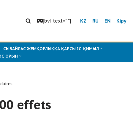
[bvi text=” “]
KZ
RU
EN
Кіру
СЫБАЙЛАС ЖЕМҚОРЛЫҚҚА ҚАРСЫ ІС-ҚИМЫЛ
ОС ОРЫН
daires
00 effets