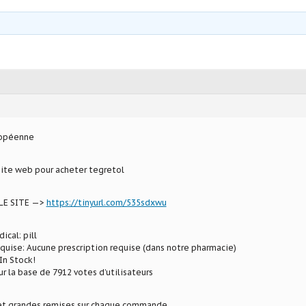
ropéenne
site web pour acheter tegretol
LE SITE —>
https://tinyurl.com/535sdxwu
ical: pill
equise: Aucune prescription requise (dans notre pharmacie)
In Stock!
ur la base de 7912 votes d’utilisateurs
 et grandes remises sur chaque commande