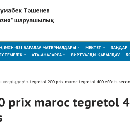
"Жұмабек Тәшенев
азия" шаруашылық
 ӨЗІН-ӨЗІ БАҒАЛАУ МАТЕРИАЛДАРЫ
МЕКТЕП
ЗАҢДАР
ІСТЕМЕЛІК
АТА-АНАЛАРҒА
ВИРТУАЛДЫ ҚАБЫЛДАУ
Б
ш келдіңіздер!
»
tegretol 200 prix maroc tegretol 400 effets secon
0 prix maroc tegretol 4
s