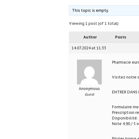
This topic is empty.
Viewing 1 post (of 1 total)
Author
Posts
14.07.2024 at 11:33
Pharmacie eu
Visitez notre 
Anonymous
ENTRER DANS 
Guest
Formulaire med
Prescription r
Disponibilité: 
Note 4,90 / 5 s
Pilules bonus