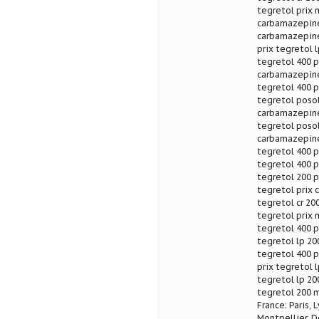
tegretol prix 
carbamazepine
carbamazepine
prix tegretol 
tegretol 400 p
carbamazepine
tegretol 400 p
tegretol poso
carbamazepine
tegretol poso
carbamazepine
tegretol 400 p
tegretol 400 
tegretol 200 
tegretol prix
tegretol cr 20
tegretol prix 
tegretol 400 p
tegretol lp 20
tegretol 400 p
prix tegretol l
tegretol lp 200
tegretol 200 m
France: Paris, 
Montpellier, D