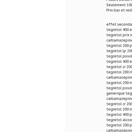
Seulement 100
Prix bas et re
effet secondai
tegretol 400 e
tegretol prix 
carbamazepine
tegretol 200 
tegretol lp 20
tegretol posol
tegretol 400 e
tegretol cr 200
tegretol 200 m
carbamazepine 
tegretol 200 
tegretol posol
generique teg
carbamazepine 
tegretol cr 20
tegretol 200 m
tegretol 400 p
tegretol alcoo
tegretol 200 p
carbamazepine