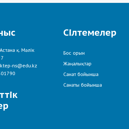
ныс
Сілтемелер
Астана қ. Мәлік
Бос орын
 7
Жаңалықтар
ktep-ns@edu.kz
501790
Санат бойынша
Санаты бойынша
ттік
ер