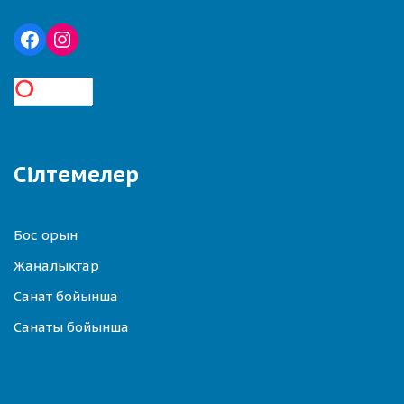
Сілтемелер
Бос орын
Жаңалықтар
Санат бойынша
Санаты бойынша