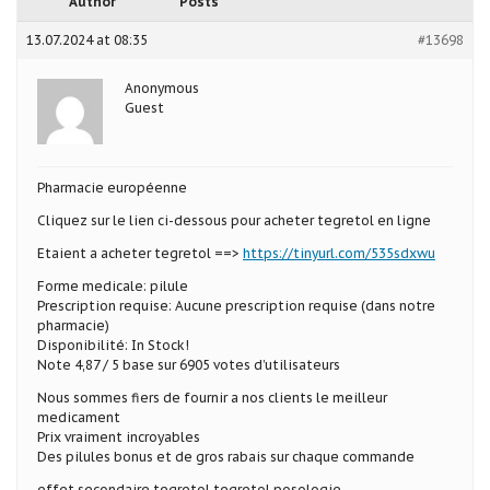
Author
Posts
13.07.2024 at 08:35
#13698
Anonymous
Guest
Pharmacie européenne
Cliquez sur le lien ci-dessous pour acheter tegretol en ligne
Etaient a acheter tegretol ==>
https://tinyurl.com/535sdxwu
Forme medicale: pilule
Prescription requise: Aucune prescription requise (dans notre
pharmacie)
Disponibilité: In Stock!
Note 4,87 / 5 base sur 6905 votes d’utilisateurs
Nous sommes fiers de fournir a nos clients le meilleur
medicament
Prix vraiment incroyables
Des pilules bonus et de gros rabais sur chaque commande
effet secondaire tegretol tegretol posologie