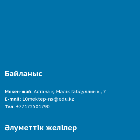
Байланыс
Мекен-жай:
Астана қ. Мәлік Габдуллин к., 7
E-mail:
10mektep-ns@edu.kz
Тел:
+77172501790
Әлуметтік желілер