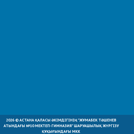
2026 © АСТАНА ҚАЛАСЫ ӘКІМДІГІНІҢ "ЖҰМАБЕК ТӘШЕНЕВ
АТЫНДАҒЫ №10 МЕКТЕП-ГИМНАЗИЯ" ШАРУАШЫЛЫҚ ЖҮРГІЗУ
ҚҰҚЫҒЫНДАҒЫ МКК