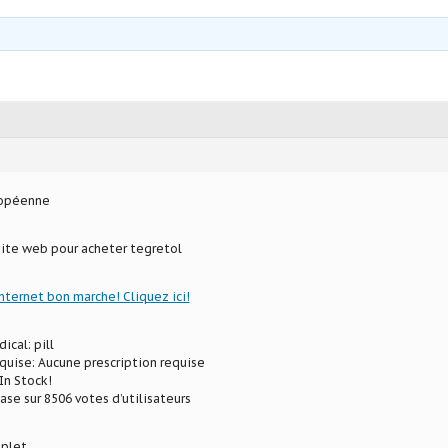
ropéenne
site web pour acheter tegretol
internet bon marche! Cliquez ici!
ical: pill
uise: Aucune prescription requise
In Stock!
ase sur 8506 votes d’utilisateurs
plet