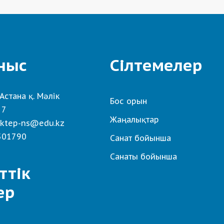
ныс
Сілтемелер
Астана қ. Мәлік
Бос орын
 7
Жаңалықтар
ktep-ns@edu.kz
501790
Санат бойынша
Санаты бойынша
ттік
ер