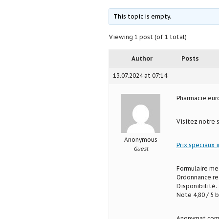
This topic is empty.
Viewing 1 post (of 1 total)
Author
Posts
13.07.2024 at 07:14
Pharmacie eu
Visitez notre 
Anonymous
Prix speciaux 
Guest
Formulaire med
Ordonnance req
Disponibilité: 
Note 4,80 / 5 b
Anonymat com