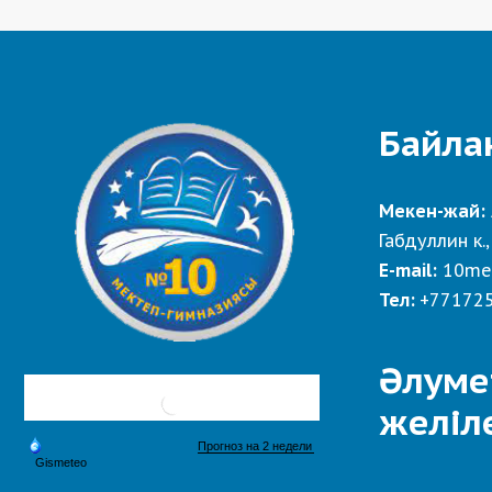
Байла
Мекен-жай:
Габдуллин к.,
E-mail:
10me
Тел:
+77172
Әлуме
желіл