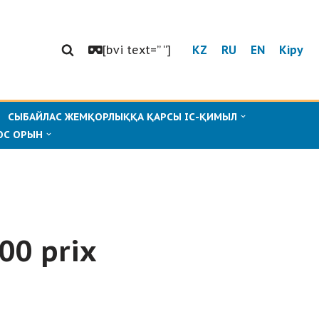
[bvi text=” “]
KZ
RU
EN
Кіру
СЫБАЙЛАС ЖЕМҚОРЛЫҚҚА ҚАРСЫ ІС-ҚИМЫЛ
ОС ОРЫН
00 prix