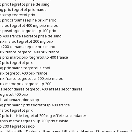
0 prix tegretol prise de sang
g prix tegretol prix maroc
sirop tegretol prix
0 prix carbamazepine prix maroc
maroc tegretol 400 mg prix maroc
 posologie tegretol lp 400 prix
lp 400 france tegretol prise de sang
rix maroc tegretol 200 mg prix
lp 200 carbamazepine prix maroc
rix france tegretol 400 prix france
prix maroc prix tegretol lp 400 france
 prix tegretol prix
g prix maroc tegretol alcool
rix tegretol 400 prix france
rix france tegretol cr 200 prix maroc
rix maroc prix tegretol lp 200
s secondaires tegretol 400 effets secondaires
tegretol 400 prix
ol carbamazepine sirop
g prix maroc prix tegretol lp 400 france
maroc tegretol prix
0 prix tunisie tegretol 200 mg effets secondaires
 prix maroc tegretol lp 200 prix tunisie
lp 200 tegretol sirop
Lyon, Marseille, Toulouse, Bordeaux, Lille, Nice, Nantes, Strasbourg, Rennes,