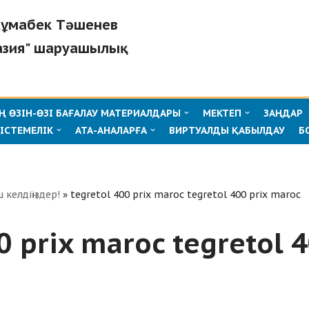
"Жұмабек Тәшенев
азия" шаруашылық
 ӨЗІН-ӨЗІ БАҒАЛАУ МАТЕРИАЛДАРЫ
МЕКТЕП
ЗАҢДАР
ІСТЕМЕЛІК
АТА-АНАЛАРҒА
ВИРТУАЛДЫ ҚАБЫЛДАУ
Б
ш келдіңіздер!
»
tegretol 400 prix maroc tegretol 400 prix maroc
0 prix maroc tegretol 4