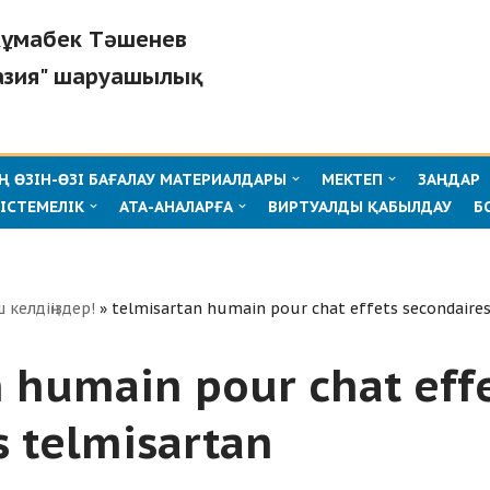
"Жұмабек Тәшенев
азия" шаруашылық
 ӨЗІН-ӨЗІ БАҒАЛАУ МАТЕРИАЛДАРЫ
МЕКТЕП
ЗАҢДАР
ІСТЕМЕЛІК
АТА-АНАЛАРҒА
ВИРТУАЛДЫ ҚАБЫЛДАУ
Б
ш келдіңіздер!
»
telmisartan humain pour chat effets secondaires
 humain pour chat eff
s telmisartan