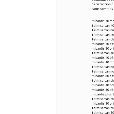
Satisfaction g
Nous sommes fi
micardis 40 mg
telmisartan 40
telmisartan hu
telmisartan ch
telmisartan ch
micardis 40 ef
micardis 80 pri
telmisartan 40
micardis 40 ef
micardis 40 mg
telmisartan n
telmisartan n
micardis 80 ef
telmisartan ch
micardis 40 pri
micardis 80 ef
micardis plus 8
telmisartan ch
micardis 80 pri
telmisartan ch
telmisartan 80