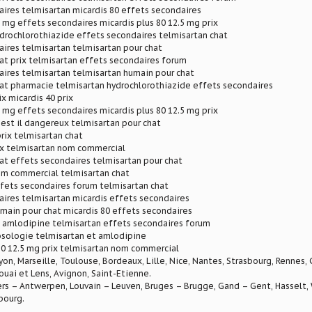
ires telmisartan micardis 80 effets secondaires
 mg effets secondaires micardis plus 80 12.5 mg prix
drochlorothiazide effets secondaires telmisartan chat
ires telmisartan telmisartan pour chat
at prix telmisartan effets secondaires forum
ires telmisartan telmisartan humain pour chat
at pharmacie telmisartan hydrochlorothiazide effets secondaires
x micardis 40 prix
 mg effets secondaires micardis plus 80 12.5 mg prix
 est il dangereux telmisartan pour chat
prix telmisartan chat
ix telmisartan nom commercial
at effets secondaires telmisartan pour chat
om commercial telmisartan chat
fets secondaires forum telmisartan chat
ires telmisartan micardis effets secondaires
main pour chat micardis 80 effets secondaires
t amlodipine telmisartan effets secondaires forum
osologie telmisartan et amlodipine
80 12.5 mg prix telmisartan nom commercial
Lyon, Marseille, Toulouse, Bordeaux, Lille, Nice, Nantes, Strasbourg, Rennes,
ouai et Lens, Avignon, Saint-Etienne.
rs – Antwerpen, Louvain – Leuven, Bruges – Brugge, Gand – Gent, Hasselt, W
bourg.