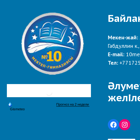
Байла
Мекен-жай:
Габдуллин к.,
E-mail:
10me
Тел:
+77172
Әлуме
желіл