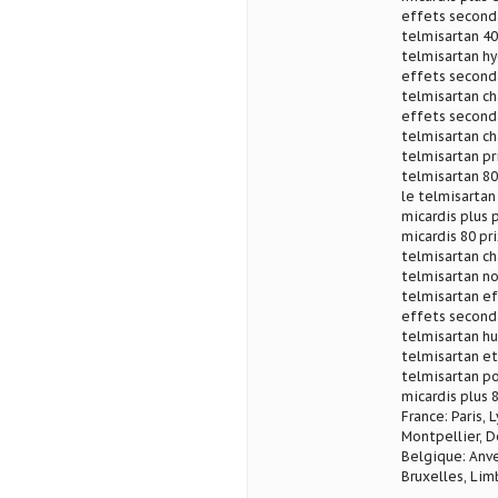
effets seconda
telmisartan 40
telmisartan hy
effets seconda
telmisartan ch
effets seconda
telmisartan ch
telmisartan pri
telmisartan 80
le telmisartan
micardis plus 
micardis 80 pr
telmisartan ch
telmisartan n
telmisartan ef
effets seconda
telmisartan hu
telmisartan e
telmisartan p
micardis plus 
France: Paris, 
Montpellier, D
Belgique: Anve
Bruxelles, Lim