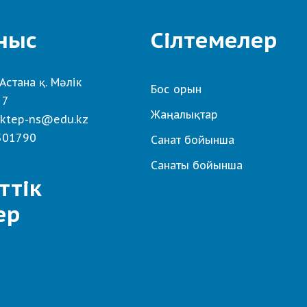
ныс
Сілтемелер
Астана қ. Мәлік
Бос орын
 7
Жаңалықтар
ktep-ns@edu.kz
501790
Санат бойынша
Санаты бойынша
ттік
ер