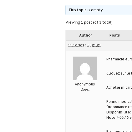
This topic is empty.
Viewing 1 post (of 1 total)
Author
Posts
11.10.2024 at 01:01
Pharmacie eu
Cliquez sur le
Anonymous
Acheter micard
Guest
Forme medical
Ordonnance req
Disponibilité: 
Note 4,66 / 5 s
Economisez te