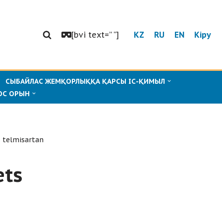
[bvi text=” “]
KZ
RU
EN
Кіру
СЫБАЙЛАС ЖЕМҚОРЛЫҚҚА ҚАРСЫ ІС-ҚИМЫЛ
ОС ОРЫН
 telmisartan
ets