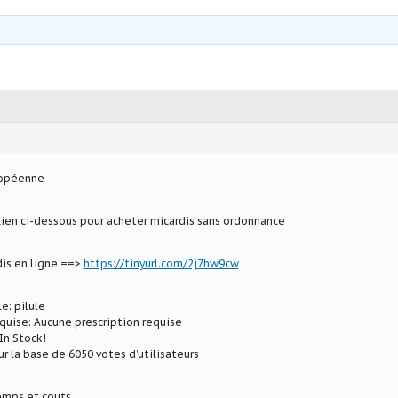
ropéenne
 lien ci-dessous pour acheter micardis sans ordonnance
is en ligne ==>
https://tinyurl.com/2j7hw9cw
e: pilule
uise: Aucune prescription requise
In Stock!
ur la base de 6050 votes d’utilisateurs
mps et couts