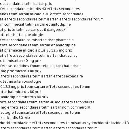
s secondaires telmisartan prix
fet secondaire micardis 40 effets secondaires
ires telmisartan micardis 40 effets secondaires
at effets secondaires telmisartan effets secondaires forum
om commercial telmisartan et amlodipine
at prix le telmisartan est il dangereux
at telmisartan posologie
fet secondaire telmisartan chat pharmacie
fets secondaires telmisartan et amlodipine
at pharmacie micardis plus 80 12.5 mg prix
at effets secondaires telmisartan chat achat
ix telmisartan 40 mg prix
fets secondaires forum telmisartan chat achat
 mg prix micardis 80 prix
effets secondaires telmisartan effet secondaire
ix telmisartan posologie
80 12.5 mg prix telmisartan effets secondaires forum
at achat micardis 80 prix
 amlodipine micardis 80 prix
fets secondaires telmisartan 40 mg effets secondaires
0 mg effets secondaires telmisartan nom commercial
osologie telmisartan effets secondaires forum
x micardis 80 prix
drochlorothiazide effets secondaires telmisartan hydrochlorothiazide eff
effets secondaires telmisartan effets secondaires forum