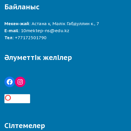
Байланыс
Мекен-жай:
Астана қ. Мәлік Габдуллин к., 7
E-mail:
10mektep-ns@edu.kz
Тел:
+77172501790
Әлуметтік желілер
Сілтемелер