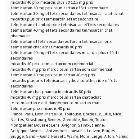
micardis 40 prix micardis plus 80 12.5 mg prix
telmisartan 40 mg prix telmisartan effet secondaire
telmisartan 80 mg effets secondaires telmisartan chat achat
micardis plus prix telmisartan effet secondaire
telmisartan et amlodipine telmisartan effets secondaires
telmisartan 40 mg effets secondaires telmisartan chat
pharmacie
telmisartan effets secondaires forum telmisartan prix
telmisartan chat achat micardis 80 prix
telmisartan 40 mg effets secondaires micardis plus effets
secondaires
micardis 40 prix telmisartan nom commercial
micardis 40 mg prix maroc telmisartan nom commercial
telmisartan 40 mg prix telmisartan 40 mg prix
micardis plus prix telmisartan hydrochlorothiazide effets
secondaires
telmisartan chat pharmacie micardis 80 prix
micardis 40 mg prix maroc telmisartan chat achat
le telmisartan est il dangereux telmisartan chat
telmisartan prix micardis 40 prix
France: Paris, Lyon, Marseille, Toulouse, Bordeaux, Lille, Nice,
Nantes, Strasbourg, Rennes, Grenoble, Rouen, Toulon,
Montpellier, Douai et Lens, Avignon, Saint-Etienne.
Belgique: Anvers – Antwerpen, Louvain – Leuven, Bruges –
Brugge, Gand – Gent, Hasselt, Wavre, Mons, Liege, Arlon, Namur,