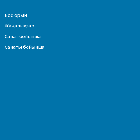
Бос орын
Жаңалықтар
Санат бойынша
Санаты бойынша