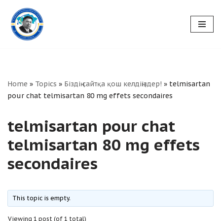
Skip
to
content
Home
»
Topics
»
Біздің сайтқа қош келдіңіздер!
»
telmisartan
pour chat telmisartan 80 mg effets secondaires
telmisartan pour chat
telmisartan 80 mg effets
secondaires
This topic is empty.
Viewing 1 post (of 1 total)