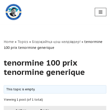
Skip
to
content
Home
»
Topics
»
Біздің сайтқа қош келдіңіздер!
»
tenormine
100 prix tenormine generique
tenormine 100 prix
tenormine generique
This topic is empty.
Viewing 1 post (of 1 total)