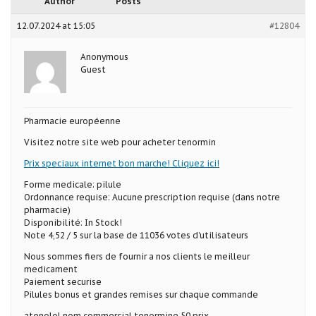
Author
Posts
12.07.2024 at 15:05
#12804
Anonymous
Guest
Pharmacie européenne
Visitez notre site web pour acheter tenormin
Prix speciaux internet bon marche! Cliquez ici!
Forme medicale: pilule
Ordonnance requise: Aucune prescription requise (dans notre
pharmacie)
Disponibilité: In Stock!
Note 4,52 / 5 sur la base de 11036 votes d’utilisateurs
Nous sommes fiers de fournir a nos clients le meilleur
medicament
Paiement securise
Pilules bonus et grandes remises sur chaque commande
atenolol nom commercial tenormine 50 prix