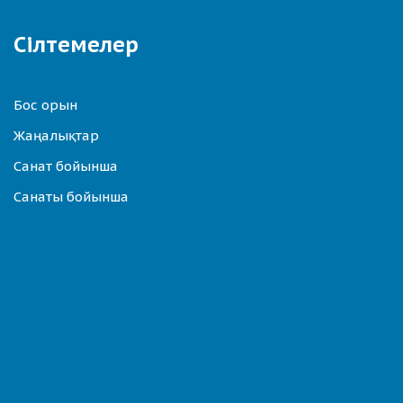
Сілтемелер
Бос орын
Жаңалықтар
Санат бойынша
Санаты бойынша