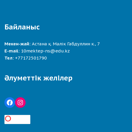
Байланыс
Мекен-жай:
Астана қ. Мәлік Габдуллин к., 7
E-mail:
10mektep-ns@edu.kz
Тел:
+77172501790
Әлуметтік желілер