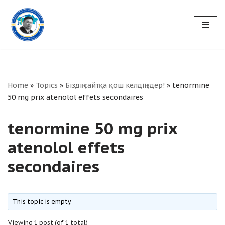
Skip
to
content
Home
»
Topics
»
Біздің сайтқа қош келдіңіздер!
»
tenormine
50 mg prix atenolol effets secondaires
tenormine 50 mg prix
atenolol effets
secondaires
This topic is empty.
Viewing 1 post (of 1 total)