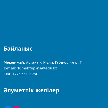
Байланыс
Мекен-жай:
Астана қ. Мәлік Габдуллин к., 7
E-mail:
10mektep-ns@edu.kz
Тел:
+77172501790
Әлуметтік желілер