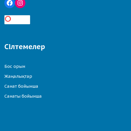
Сілтемелер
Бос орын
Жаңалықтар
Санат бойынша
Санаты бойынша