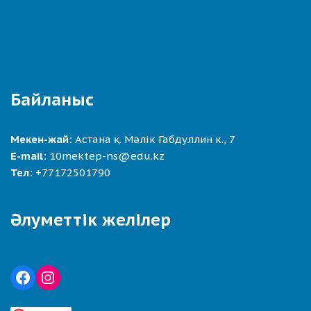
Байланыс
Мекен-жай:
Астана қ. Мәлік Габдуллин к., 7
E-mail:
10mektep-ns@edu.kz
Тел:
+77172501790
Әлуметтік желілер