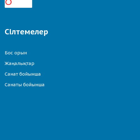
Сілтемелер
Бос орын
Жаңалықтар
Санат бойынша
Санаты бойынша