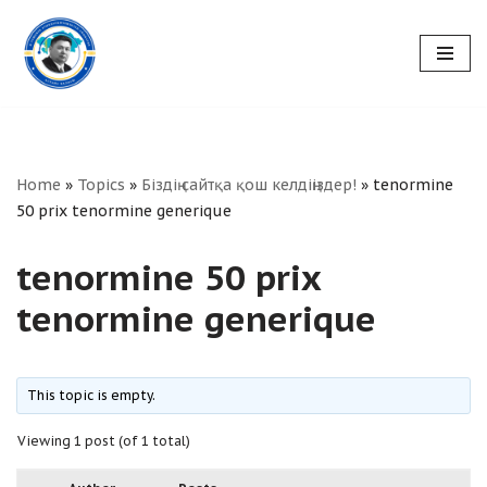
Skip
to
content
Home
»
Topics
»
Біздің сайтқа қош келдіңіздер!
»
tenormine
50 prix tenormine generique
tenormine 50 prix
tenormine generique
This topic is empty.
Viewing 1 post (of 1 total)