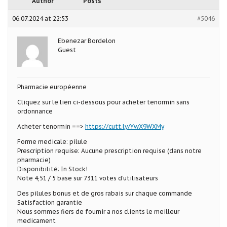
Author
Posts
06.07.2024 at 22:53
#5046
Ebenezar Bordelon
Guest
Pharmacie européenne
Cliquez sur le lien ci-dessous pour acheter tenormin sans
ordonnance
Acheter tenormin ==>
https://cutt.ly/YwX9WXMy
Forme medicale: pilule
Prescription requise: Aucune prescription requise (dans notre
pharmacie)
Disponibilité: In Stock!
Note 4,51 / 5 base sur 7311 votes d’utilisateurs
Des pilules bonus et de gros rabais sur chaque commande
Satisfaction garantie
Nous sommes fiers de fournir a nos clients le meilleur
medicament