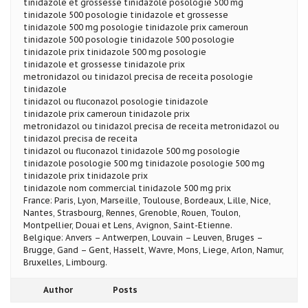
tinidazole et grossesse tinidazole posologie 500 mg
tinidazole 500 posologie tinidazole et grossesse
tinidazole 500 mg posologie tinidazole prix cameroun
tinidazole 500 posologie tinidazole 500 posologie
tinidazole prix tinidazole 500 mg posologie
tinidazole et grossesse tinidazole prix
metronidazol ou tinidazol precisa de receita posologie
tinidazole
tinidazol ou fluconazol posologie tinidazole
tinidazole prix cameroun tinidazole prix
metronidazol ou tinidazol precisa de receita metronidazol ou
tinidazol precisa de receita
tinidazol ou fluconazol tinidazole 500 mg posologie
tinidazole posologie 500 mg tinidazole posologie 500 mg
tinidazole prix tinidazole prix
tinidazole nom commercial tinidazole 500 mg prix
France: Paris, Lyon, Marseille, Toulouse, Bordeaux, Lille, Nice,
Nantes, Strasbourg, Rennes, Grenoble, Rouen, Toulon,
Montpellier, Douai et Lens, Avignon, Saint-Etienne.
Belgique: Anvers – Antwerpen, Louvain – Leuven, Bruges –
Brugge, Gand – Gent, Hasselt, Wavre, Mons, Liege, Arlon, Namur,
Bruxelles, Limbourg.
Author
Posts