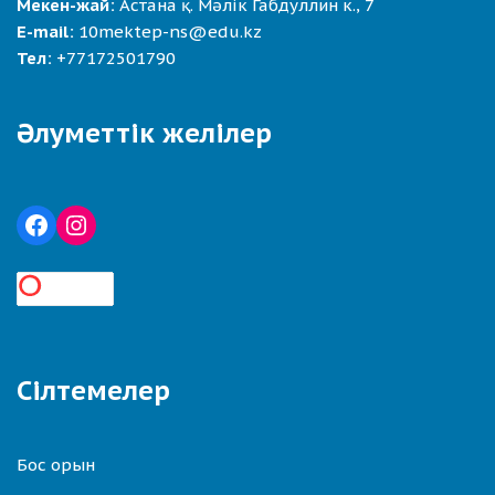
Мекен-жай:
Астана қ. Мәлік Габдуллин к., 7
E-mail:
10mektep-ns@edu.kz
Тел:
+77172501790
Әлуметтік желілер
Сілтемелер
Бос орын