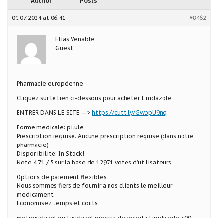
Author
Posts
09.07.2024 at 06:41
#8462
Elias Venable
Guest
Pharmacie européenne
Cliquez sur le lien ci-dessous pour acheter tinidazole
ENTRER DANS LE SITE —>
https://cutt.ly/GwbpU9nq
Forme medicale: pilule
Prescription requise: Aucune prescription requise (dans notre
pharmacie)
Disponibilité: In Stock!
Note 4,71 / 5 sur la base de 12971 votes d’utilisateurs
Options de paiement flexibles
Nous sommes fiers de fournir a nos clients le meilleur
medicament
Economisez temps et couts
metronidazol ou tinidazol precisa de receita tinidazole 500