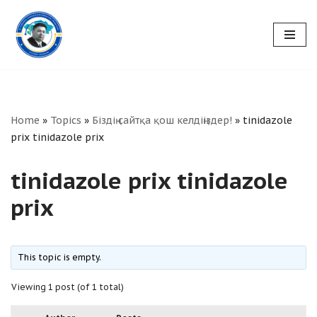
Skip
to
content
Home
»
Topics
»
Біздің сайтқа қош келдіңіздер!
»
tinidazole
prix tinidazole prix
tinidazole prix tinidazole
prix
This topic is empty.
Viewing 1 post (of 1 total)