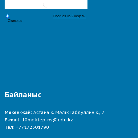
Байланыс
Мекен-жай:
Астана қ. Мәлік Габдуллин к., 7
E-mail:
10mektep-ns@edu.kz
Тел:
+77172501790