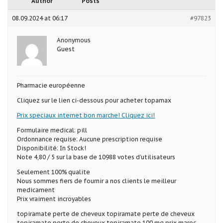
Author
Posts
08.09.2024 at 06:17
#97823
Anonymous
Guest
Pharmacie européenne
Cliquez sur le lien ci-dessous pour acheter topamax
Prix speciaux internet bon marche! Cliquez ici!
Formulaire medical: pill
Ordonnance requise: Aucune prescription requise
Disponibilité: In Stock!
Note 4,80 / 5 sur la base de 10988 votes d’utilisateurs
Seulement 100% qualite
Nous sommes fiers de fournir a nos clients le meilleur
medicament
Prix vraiment incroyables
topiramate perte de cheveux topiramate perte de cheveux
topiramate perte de cheveux topiramate 100 mg prix maroc