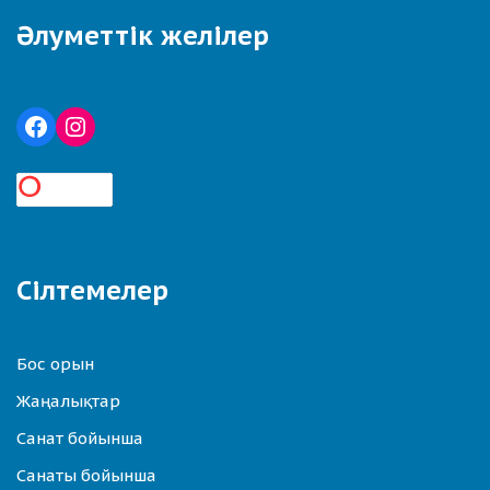
Әлуметтік желілер
Сілтемелер
Бос орын
Жаңалықтар
Санат бойынша
Санаты бойынша