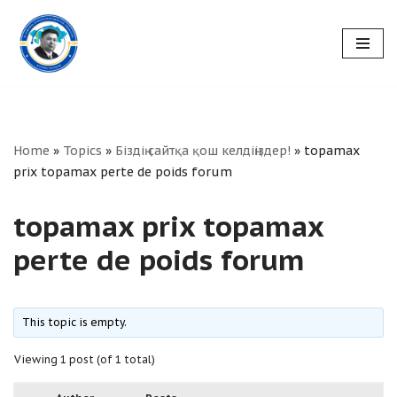
Skip
to
content
Home
»
Topics
»
Біздің сайтқа қош келдіңіздер!
»
topamax
prix topamax perte de poids forum
topamax prix topamax
perte de poids forum
This topic is empty.
Viewing 1 post (of 1 total)