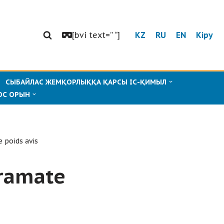
[bvi text=” “]
KZ
RU
EN
Кіру
СЫБАЙЛАС ЖЕМҚОРЛЫҚҚА ҚАРСЫ ІС-ҚИМЫЛ
ОС ОРЫН
 poids avis
iramate