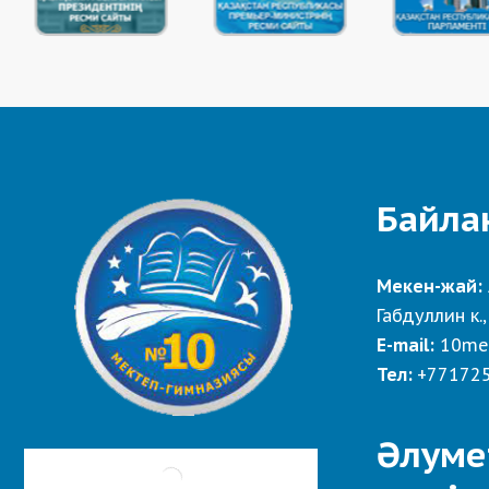
Байла
Мекен-жай:
Габдуллин к.,
E-mail:
10me
Тел:
+77172
Әлуме