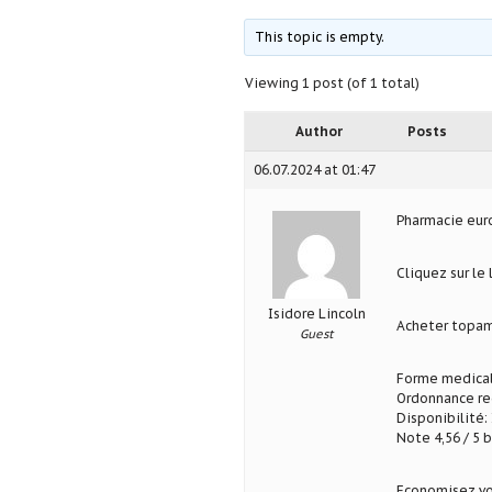
This topic is empty.
Viewing 1 post (of 1 total)
Author
Posts
06.07.2024 at 01:47
Pharmacie eu
Cliquez sur le
Isidore Lincoln
Acheter topa
Guest
Forme medical
Ordonnance req
Disponibilité: 
Note 4,56 / 5 b
Economisez vo