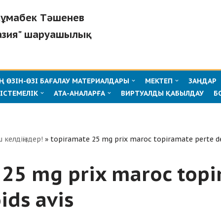
"Жұмабек Тәшенев
азия" шаруашылық
 ӨЗІН-ӨЗІ БАҒАЛАУ МАТЕРИАЛДАРЫ
МЕКТЕП
ЗАҢДАР
ІСТЕМЕЛІК
АТА-АНАЛАРҒА
ВИРТУАЛДЫ ҚАБЫЛДАУ
Б
ш келдіңіздер!
»
topiramate 25 mg prix maroc topiramate perte de
 25 mg prix maroc top
ids avis