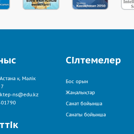
ныс
Сілтемелер
Астана қ. Мәлік
Бос орын
 7
Жаңалықтар
ktep-ns@edu.kz
501790
Санат бойынша
Санаты бойынша
ттік