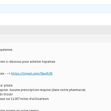
ropéenne
 lien ci-dessous pour acheter topamax
max -–>
https://tinyurl.com/36uj8j38
e: pilule
uise: Aucune prescription requise (dans notre pharmacie)
In Stock!
ase sur 11287 votes d’utilisateurs
tre argent et votre temps