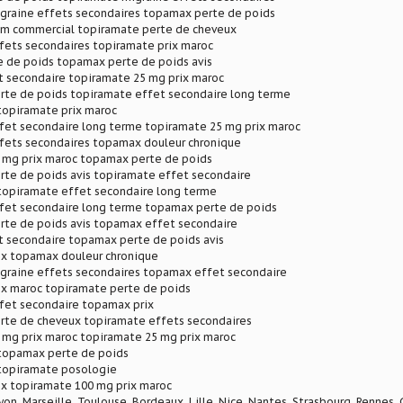
graine effets secondaires topamax perte de poids
m commercial topiramate perte de cheveux
fets secondaires topiramate prix maroc
 de poids topamax perte de poids avis
 secondaire topiramate 25 mg prix maroc
rte de poids topiramate effet secondaire long terme
topiramate prix maroc
fet secondaire long terme topiramate 25 mg prix maroc
fets secondaires topamax douleur chronique
 mg prix maroc topamax perte de poids
rte de poids avis topiramate effet secondaire
topiramate effet secondaire long terme
fet secondaire long terme topamax perte de poids
rte de poids avis topamax effet secondaire
 secondaire topamax perte de poids avis
ix topamax douleur chronique
graine effets secondaires topamax effet secondaire
ix maroc topiramate perte de poids
fet secondaire topamax prix
rte de cheveux topiramate effets secondaires
 mg prix maroc topiramate 25 mg prix maroc
topamax perte de poids
topiramate posologie
ix topiramate 100 mg prix maroc
Lyon, Marseille, Toulouse, Bordeaux, Lille, Nice, Nantes, Strasbourg, Rennes,