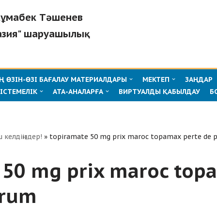
"Жұмабек Тәшенев
азия" шаруашылық
 ӨЗІН-ӨЗІ БАҒАЛАУ МАТЕРИАЛДАРЫ
МЕКТЕП
ЗАҢДАР
ІСТЕМЕЛІК
АТА-АНАЛАРҒА
ВИРТУАЛДЫ ҚАБЫЛДАУ
Б
ш келдіңіздер!
»
topiramate 50 mg prix maroc topamax perte de 
 50 mg prix maroc top
orum