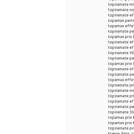
topiramate mi
topiramate no
topiramate ef
topamax perte
topamax effet
topiramate pe
topamax prix 
topiramate ef
topiramate ef
topiramate 50
topiramate pe
topamax prix 
topiramate ef
topiramate pe
topamax effet
topiramate pr
topiramate mi
topiramate pr
topiramate ef
topiramate pe
topiramate 50
topamax prix 
topamax prix 
topiramate pr
France: Paris, 