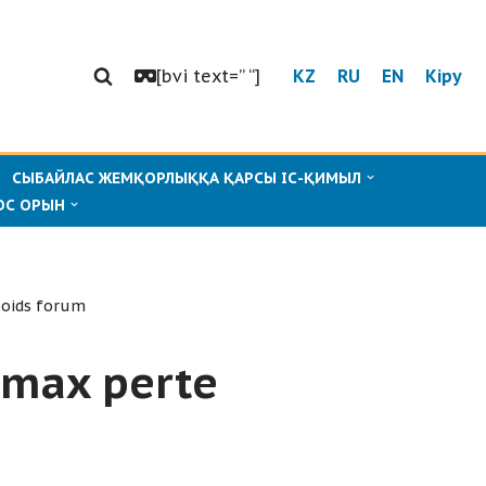
[bvi text=” “]
KZ
RU
EN
Кіру
СЫБАЙЛАС ЖЕМҚОРЛЫҚҚА ҚАРСЫ ІС-ҚИМЫЛ
ОС ОРЫН
poids forum
amax perte