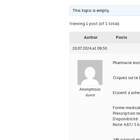
This topic is empty.
Viewing 1 post (of 1 total)
Author
Posts
20.07.2024 at 09:50
Pharmacie eu
Cliquez sur le
Anonymous
Etaient a ach
Guest
Forme medical
Prescription r
Disponibilité: 
Note 4,67 / 5 b
24h support en