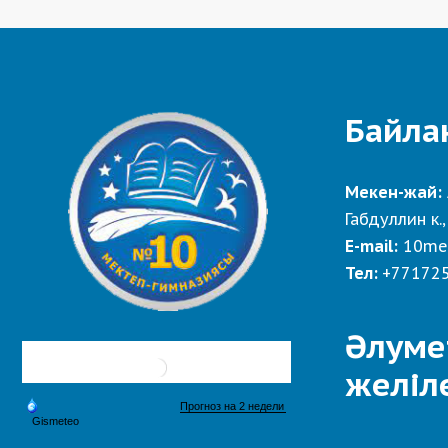
Байла
Мекен-жай:
Габдуллин к.,
E-mail:
10me
Тел:
+77172
Әлуме
желіл