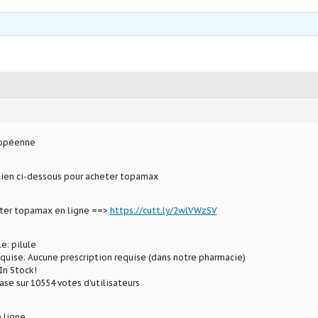
ropéenne
 lien ci-dessous pour acheter topamax
eter topamax en ligne ==>
https://cutt.ly/2wlVWzSV
e: pilule
equise: Aucune prescription requise (dans notre pharmacie)
In Stock!
ase sur 10554 votes d’utilisateurs
 ligne