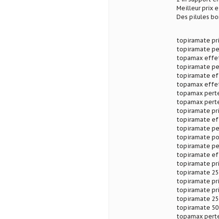
Meilleur prix 
Des pilules b
topiramate pr
topiramate pe
topamax effet
topiramate pe
topiramate ef
topamax effet
topamax perte
topamax perte
topiramate pr
topiramate ef
topiramate pe
topiramate po
topiramate pe
topiramate ef
topiramate pr
topiramate 25
topiramate pr
topiramate pr
topiramate 25
topiramate 50
topamax perte