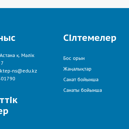
ныс
Сілтемелер
Астана қ. Мәлік
Бос орын
 7
Жаңалықтар
ktep-ns@edu.kz
501790
Санат бойынша
Санаты бойынша
ттік
ер