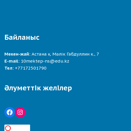
Байланыс
Мекен-жай:
Астана қ. Мәлік Габдуллин к., 7
E-mail:
10mektep-ns@edu.kz
Тел:
+77172501790
Әлуметтік желілер