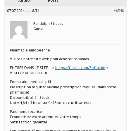
Author
Posts
07.07.2024 at 18:34
#6348
Randolph Strauss
Guest
Pharmacie européenne
Visitez notre site web pour acheter topamax
ENTRER DANS LE SITE —>
https://tinyurl.com/3efrak6e
<—
VISITEZ AUJOURD’HUI
Formulaire medical: pill
Prescription requise: Aucune prescription requise (dans notre
pharmacie)
Disponibilité: In Stock!
Note 4,84 / 5 base sur 9476 votes d’utilisateurs
Paiement securise
Economisez votre argent et votre temps
Satisfaction garantie
topiramate 25 mg prix maroc topamax perte de poids forum