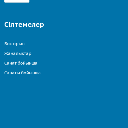
Сілтемелер
Бос орын
Жаңалықтар
Санат бойынша
Санаты бойынша