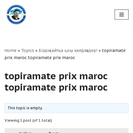
Skip
to
content
Home
»
Topics
»
Біздің сайтқа қош келдіңіздер!
»
topiramate
prix maroc topiramate prix maroc
topiramate prix maroc
topiramate prix maroc
This topic is empty.
Viewing 1 post (of 1 total)