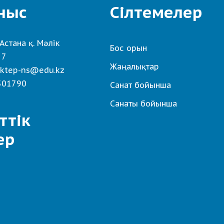
ныс
Сілтемелер
Астана қ. Мәлік
Бос орын
 7
Жаңалықтар
ktep-ns@edu.kz
501790
Санат бойынша
Санаты бойынша
ттік
ер