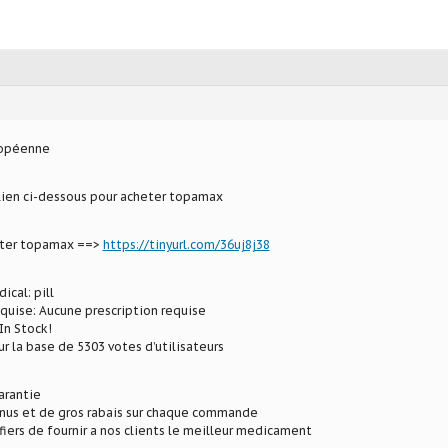
ropéenne
 lien ci-dessous pour acheter topamax
eter topamax ==>
https://tinyurl.com/36uj8j38
ical: pill
equise: Aucune prescription requise
In Stock!
ur la base de 5303 votes d’utilisateurs
arantie
onus et de gros rabais sur chaque commande
ers de fournir a nos clients le meilleur medicament