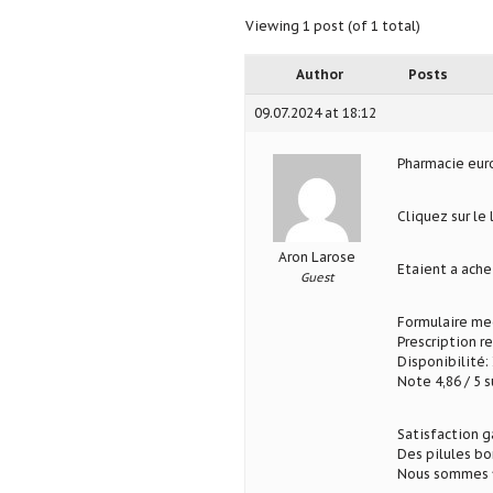
Viewing 1 post (of 1 total)
Author
Posts
09.07.2024 at 18:12
Pharmacie eu
Cliquez sur le
Aron Larose
Etaient a ach
Guest
Formulaire med
Prescription r
Disponibilité: 
Note 4,86 / 5 s
Satisfaction g
Des pilules b
Nous sommes fi