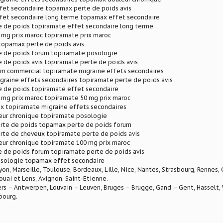
fet secondaire topamax perte de poids avis
fet secondaire long terme topamax effet secondaire
 de poids topiramate effet secondaire long terme
 mg prix maroc topiramate prix maroc
topamax perte de poids avis
 de poids forum topiramate posologie
 de poids avis topiramate perte de poids avis
m commercial topiramate migraine effets secondaires
graine effets secondaires topiramate perte de poids avis
 de poids topiramate effet secondaire
 mg prix maroc topiramate 50 mg prix maroc
ix topiramate migraine effets secondaires
ur chronique topiramate posologie
rte de poids topamax perte de poids forum
rte de cheveux topiramate perte de poids avis
ur chronique topiramate 100 mg prix maroc
 de poids forum topiramate perte de poids avis
sologie topamax effet secondaire
Lyon, Marseille, Toulouse, Bordeaux, Lille, Nice, Nantes, Strasbourg, Rennes,
ouai et Lens, Avignon, Saint-Etienne.
rs – Antwerpen, Louvain – Leuven, Bruges – Brugge, Gand – Gent, Hasselt, W
bourg.