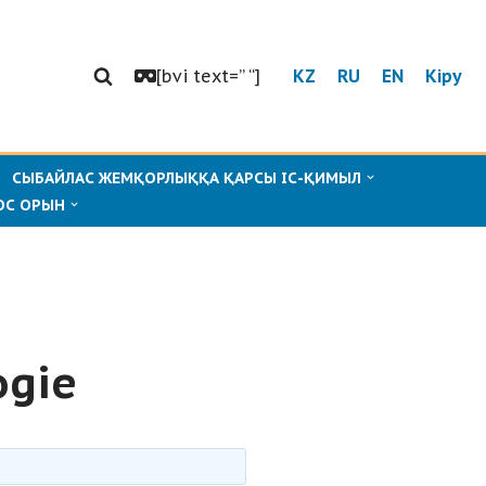
[bvi text=” “]
KZ
RU
EN
Кіру
СЫБАЙЛАС ЖЕМҚОРЛЫҚҚА ҚАРСЫ ІС-ҚИМЫЛ
ОС ОРЫН
ogie