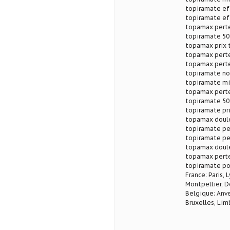
topiramate ef
topiramate ef
topamax perte
topiramate 50
topamax prix 
topamax perte
topamax perte
topiramate no
topiramate mi
topamax perte
topiramate 50
topiramate pr
topamax doule
topiramate pe
topiramate pe
topamax doule
topamax perte
topiramate po
France: Paris, 
Montpellier, D
Belgique: Anve
Bruxelles, Lim