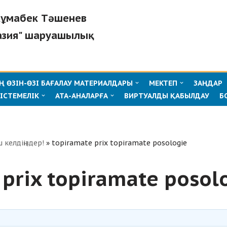
"Жұмабек Тәшенев
азия" шаруашылық
 ӨЗІН-ӨЗІ БАҒАЛАУ МАТЕРИАЛДАРЫ
МЕКТЕП
ЗАҢДАР
ІСТЕМЕЛІК
АТА-АНАЛАРҒА
ВИРТУАЛДЫ ҚАБЫЛДАУ
Б
ш келдіңіздер!
»
topiramate prix topiramate posologie
 prix topiramate posol