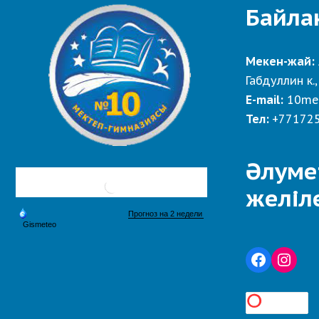
Байла
Мекен-жай:
Габдуллин к.,
E-mail:
10me
Тел:
+77172
Әлуме
желіл