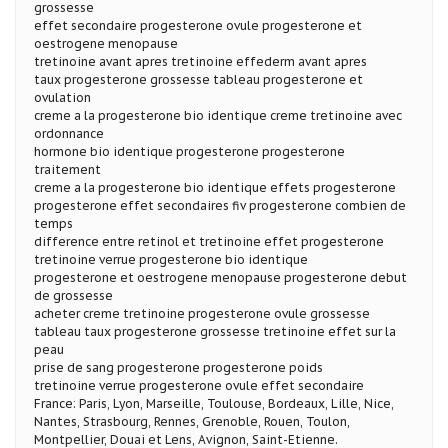
grossesse
effet secondaire progesterone ovule progesterone et
oestrogene menopause
tretinoine avant apres tretinoine effederm avant apres
taux progesterone grossesse tableau progesterone et
ovulation
creme a la progesterone bio identique creme tretinoine avec
ordonnance
hormone bio identique progesterone progesterone
traitement
creme a la progesterone bio identique effets progesterone
progesterone effet secondaires fiv progesterone combien de
temps
difference entre retinol et tretinoine effet progesterone
tretinoine verrue progesterone bio identique
progesterone et oestrogene menopause progesterone debut
de grossesse
acheter creme tretinoine progesterone ovule grossesse
tableau taux progesterone grossesse tretinoine effet sur la
peau
prise de sang progesterone progesterone poids
tretinoine verrue progesterone ovule effet secondaire
France: Paris, Lyon, Marseille, Toulouse, Bordeaux, Lille, Nice,
Nantes, Strasbourg, Rennes, Grenoble, Rouen, Toulon,
Montpellier, Douai et Lens, Avignon, Saint-Etienne.