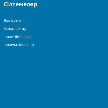
Сілтемелер
Бос орын
Жаңалықтар
Санат бойынша
Санаты бойынша