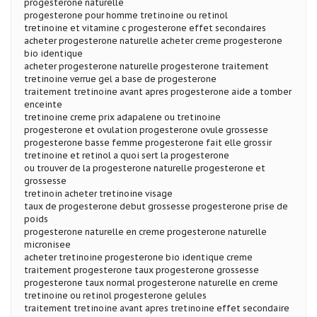
progesterone naturelle
progesterone pour homme tretinoine ou retinol
tretinoine et vitamine c progesterone effet secondaires
acheter progesterone naturelle acheter creme progesterone
bio identique
acheter progesterone naturelle progesterone traitement
tretinoine verrue gel a base de progesterone
traitement tretinoine avant apres progesterone aide a tomber
enceinte
tretinoine creme prix adapalene ou tretinoine
progesterone et ovulation progesterone ovule grossesse
progesterone basse femme progesterone fait elle grossir
tretinoine et retinol a quoi sert la progesterone
ou trouver de la progesterone naturelle progesterone et
grossesse
tretinoin acheter tretinoine visage
taux de progesterone debut grossesse progesterone prise de
poids
progesterone naturelle en creme progesterone naturelle
micronisee
acheter tretinoine progesterone bio identique creme
traitement progesterone taux progesterone grossesse
progesterone taux normal progesterone naturelle en creme
tretinoine ou retinol progesterone gelules
traitement tretinoine avant apres tretinoine effet secondaire