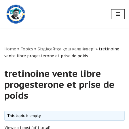
Skip
to
content
Home
»
Topics
»
Біздің сайтқа қош келдіңіздер!
»
tretinoine
vente libre progesterone et prise de poids
tretinoine vente libre
progesterone et prise de
poids
This topic is empty.
Viewing 1 post (of 1 total)