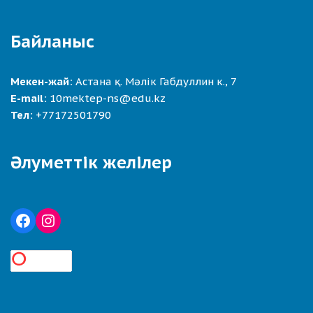
Байланыс
Мекен-жай:
Астана қ. Мәлік Габдуллин к., 7
E-mail:
10mektep-ns@edu.kz
Тел:
+77172501790
Әлуметтік желілер