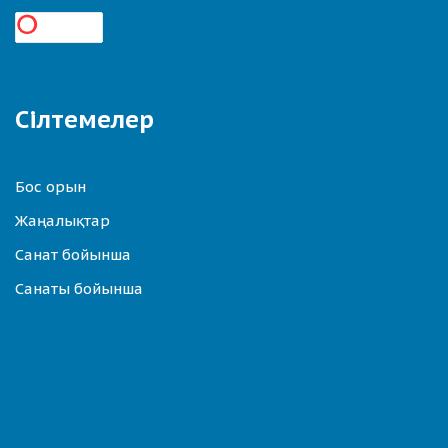
Сілтемелер
Бос орын
Жаңалықтар
Санат бойынша
Санаты бойынша