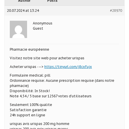
Author
Posts
20.07.2024 at 13:24
#28970
Anonymous
Guest
Pharmacie européenne
Visitez notre site web pour acheter urispas
Acheter urispas -–>
https://tinyurl.com/j8cxfujx
Formulaire medical: pill
Ordonnance requise: Aucune prescription requise (dans notre
pharmacie)
Disponibilité: In Stock!
Note 4,54 / 5 base sur 12567 votes d’utilisateurs
Seulement 100% qualite
Satisfaction garantie
24h support en ligne
urispas avis urispas 200 mg homme
urispas 200 avis prix urispas maroc