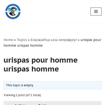
Skip
to
content
Home
»
Topics
»
Біздің сайтқа қош келдіңіздер!
»
urispas pour
homme urispas homme
urispas pour homme
urispas homme
This topic is empty.
Viewing 1 post (of 1 total)