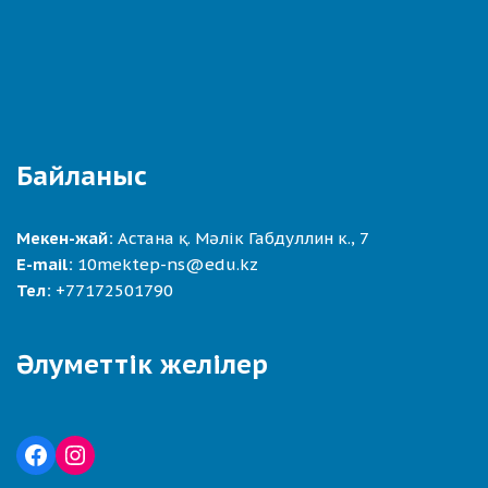
Байланыс
Мекен-жай:
Астана қ. Мәлік Габдуллин к., 7
E-mail:
10mektep-ns@edu.kz
Тел:
+77172501790
Әлуметтік желілер