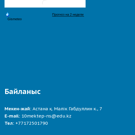
Байланыс
Мекен-жай:
Астана қ. Мәлік Габдуллин к., 7
E-mail:
10mektep-ns@edu.kz
Тел:
+77172501790