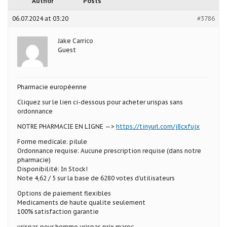
Author
Posts
06.07.2024 at 03:20
#3786
Jake Carrico
Guest
Pharmacie européenne
Cliquez sur le lien ci-dessous pour acheter urispas sans
ordonnance
NOTRE PHARMACIE EN LIGNE —>
https://tinyurl.com/j8cxfujx
Forme medicale: pilule
Ordonnance requise: Aucune prescription requise (dans notre
pharmacie)
Disponibilité: In Stock!
Note 4,62 / 5 sur la base de 6280 votes d’utilisateurs
Options de paiement flexibles
Medicaments de haute qualite seulement
100% satisfaction garantie
urispas pour homme urispas prix maroc