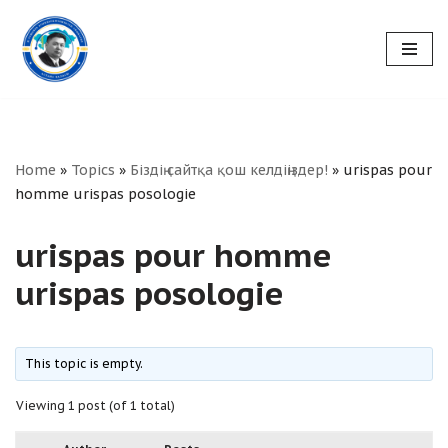
Skip
to
content
Home
»
Topics
»
Біздің сайтқа қош келдіңіздер!
»
urispas pour
homme urispas posologie
urispas pour homme
urispas posologie
This topic is empty.
Viewing 1 post (of 1 total)