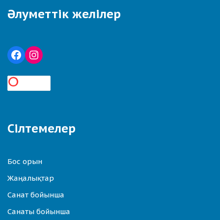
Әлуметтік желілер
Сілтемелер
Бос орын
Жаңалықтар
Санат бойынша
Санаты бойынша