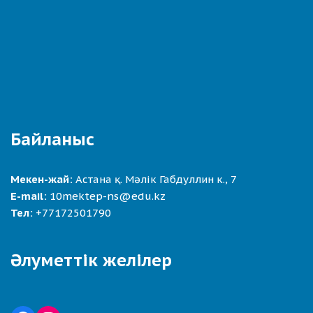
Байланыс
Мекен-жай:
Астана қ. Мәлік Габдуллин к., 7
E-mail:
10mektep-ns@edu.kz
Тел:
+77172501790
Әлуметтік желілер