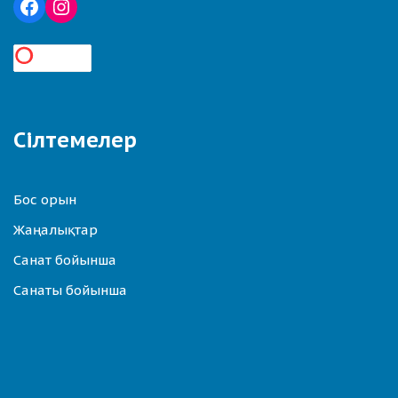
Сілтемелер
Бос орын
Жаңалықтар
Санат бойынша
Санаты бойынша