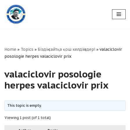
Skip
to
content
Home
»
Topics
»
Біздің сайтқа қош келдіңіздер!
»
valaciclovir
posologie herpes valaciclovir prix
valaciclovir posologie
herpes valaciclovir prix
This topic is empty.
Viewing 1 post (of 1 total)