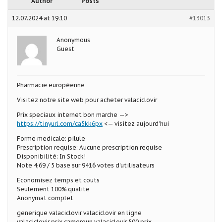
Author
Posts
12.07.2024 at 19:10
#13013
Anonymous
Guest
Pharmacie européenne
Visitez notre site web pour acheter valaciclovir
Prix speciaux internet bon marche —>
https://tinyurl.com/ca5kk6px
<— visitez aujourd’hui
Forme medicale: pilule
Prescription requise: Aucune prescription requise
Disponibilité: In Stock!
Note 4,69 / 5 base sur 9416 votes d’utilisateurs
Economisez temps et couts
Seulement 100% qualite
Anonymat complet
generique valaciclovir valaciclovir en ligne
valaciclovir prix cameroun valaciclovir 500 prix