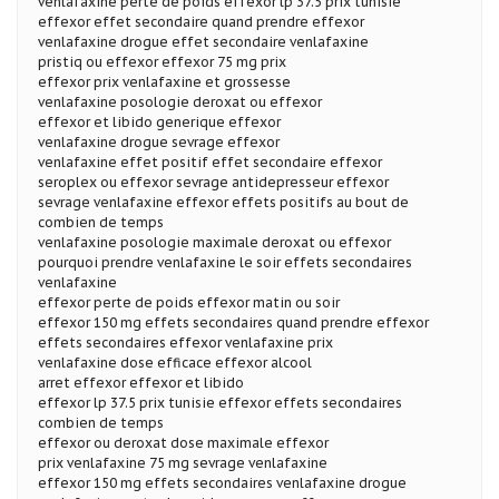
venlafaxine perte de poids effexor lp 37.5 prix tunisie
effexor effet secondaire quand prendre effexor
venlafaxine drogue effet secondaire venlafaxine
pristiq ou effexor effexor 75 mg prix
effexor prix venlafaxine et grossesse
venlafaxine posologie deroxat ou effexor
effexor et libido generique effexor
venlafaxine drogue sevrage effexor
venlafaxine effet positif effet secondaire effexor
seroplex ou effexor sevrage antidepresseur effexor
sevrage venlafaxine effexor effets positifs au bout de
combien de temps
venlafaxine posologie maximale deroxat ou effexor
pourquoi prendre venlafaxine le soir effets secondaires
venlafaxine
effexor perte de poids effexor matin ou soir
effexor 150 mg effets secondaires quand prendre effexor
effets secondaires effexor venlafaxine prix
venlafaxine dose efficace effexor alcool
arret effexor effexor et libido
effexor lp 37.5 prix tunisie effexor effets secondaires
combien de temps
effexor ou deroxat dose maximale effexor
prix venlafaxine 75 mg sevrage venlafaxine
effexor 150 mg effets secondaires venlafaxine drogue