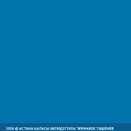
2026 © АСТАНА ҚАЛАСЫ ӘКІМДІГІНІҢ "ЖҰМАБЕК ТӘШЕНЕВ