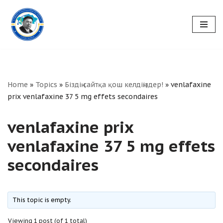
Skip
to
content
Home
»
Topics
»
Біздің сайтқа қош келдіңіздер!
»
venlafaxine
prix venlafaxine 37 5 mg effets secondaires
venlafaxine prix
venlafaxine 37 5 mg effets
secondaires
This topic is empty.
Viewing 1 post (of 1 total)