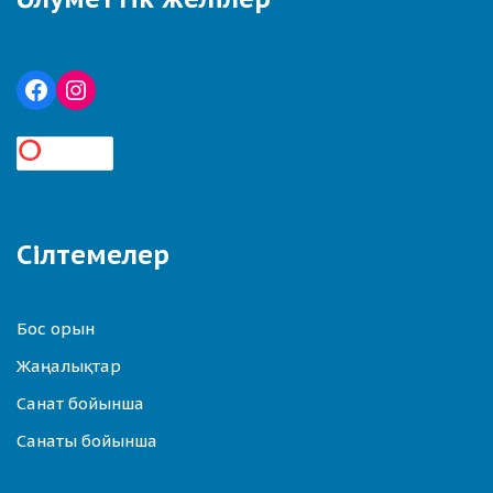
Сілтемелер
Бос орын
Жаңалықтар
Санат бойынша
Санаты бойынша