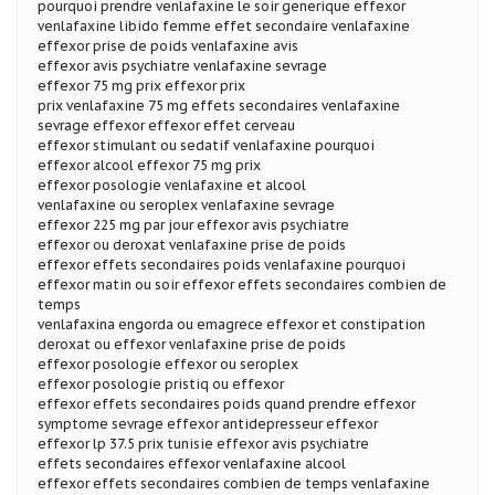
pourquoi prendre venlafaxine le soir generique effexor
venlafaxine libido femme effet secondaire venlafaxine
effexor prise de poids venlafaxine avis
effexor avis psychiatre venlafaxine sevrage
effexor 75 mg prix effexor prix
prix venlafaxine 75 mg effets secondaires venlafaxine
sevrage effexor effexor effet cerveau
effexor stimulant ou sedatif venlafaxine pourquoi
effexor alcool effexor 75 mg prix
effexor posologie venlafaxine et alcool
venlafaxine ou seroplex venlafaxine sevrage
effexor 225 mg par jour effexor avis psychiatre
effexor ou deroxat venlafaxine prise de poids
effexor effets secondaires poids venlafaxine pourquoi
effexor matin ou soir effexor effets secondaires combien de
temps
venlafaxina engorda ou emagrece effexor et constipation
deroxat ou effexor venlafaxine prise de poids
effexor posologie effexor ou seroplex
effexor posologie pristiq ou effexor
effexor effets secondaires poids quand prendre effexor
symptome sevrage effexor antidepresseur effexor
effexor lp 37.5 prix tunisie effexor avis psychiatre
effets secondaires effexor venlafaxine alcool
effexor effets secondaires combien de temps venlafaxine