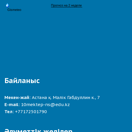
Байланыс
Мекен-жай:
Астана қ. Мәлік Габдуллин к., 7
E-mail:
10mektep-ns@edu.kz
Тел:
+77172501790
Әлуметтік желілер