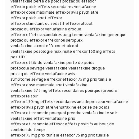
venlafaxine perte de poids prozac ou effexor
effexor poids effets secondaires venlafaxine
effexor dose maximale effexor avis psychiatre
effexor poids arret effexor
effexor stimulant ou sedatif effexor alcool
prozac ou effexor venlafaxine drogue
effexor effets secondaires long terme venlafaxine generique
prozac ou effexor effexor ou seroplex
venlafaxine alcool effexor et alcool
venlafaxine posologie maximale effexor 150 mg effets
positifs
effexor et libido venlafaxine perte de poids
protocole sevrage venlafaxine venlafaxine drogue
pristiq ou effexor venlafaxine avis
symptome sevrage effexor effexor 75 mg prix tunisie
effexor dose maximale arret venlafaxine
venlafaxine 37 5 mg effets secondaires pourquoi prendre
effexor le soir
effexor 150 mg effets secondaires antidepresseur venlafaxine
effexor avis psychiatre venlafaxine et prise de poids
effexor et insomnie pourquoi prendre venlafaxine le soir
venlafaxine effet venlafaxine prix
effexor et insomnie effexor effets positifs au bout de
combien de temps
effexor 75 mg prix tunisie effexor 75 mg prix tunisie