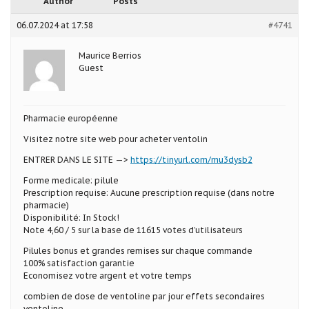
Author
Posts
06.07.2024 at 17:58
#4741
Maurice Berrios
Guest
Pharmacie européenne
Visitez notre site web pour acheter ventolin
ENTRER DANS LE SITE —>
https://tinyurl.com/mu3dysb2
Forme medicale: pilule
Prescription requise: Aucune prescription requise (dans notre
pharmacie)
Disponibilité: In Stock!
Note 4,60 / 5 sur la base de 11615 votes d’utilisateurs
Pilules bonus et grandes remises sur chaque commande
100% satisfaction garantie
Economisez votre argent et votre temps
combien de dose de ventoline par jour effets secondaires
ventoline