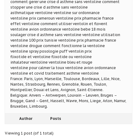
comment gerer une crise d asthme sans ventoline comment
stopper une crise d asthme sans ventoline
asthmatique ventoline ventoline sur ordonnance
ventoline prix cameroun ventoline prix pharmacie france
effet ventoline comment utiliser ventolin et flovent
ventoline avion ordonnance ventoline bebe 18 mois
soulager crise d asthme sans ventoline ventoline utilisation
ventoline 100 prix tunisie ventoline prix pharmacie france
ventoline drogue comment fonctionne la ventoline
ventoline spray posologie puff ventolin prix
flixotide et ventoline flixotide ou ventoline
inhalateur ventoline ventoline bleu et rouge
ventoline pour calmer la toux ventoline avion ordonnance
ventoline et covid traitement asthme ventoline
France: Paris, Lyon, Marseille, Toulouse, Bordeaux, Lille, Nice,
Nantes, Strasbourg, Rennes, Grenoble, Rouen, Toulon,
Montpellier, Douai et Lens, Avignon, Saint-Etienne.
Belgique: Anvers – Antwerpen, Louvain – Leuven, Bruges –
Brugge, Gand – Gent, Hasselt, Wavre, Mons, Liege, Arlon, Namur,
Bruxelles, Limbourg.
Author
Posts
Viewing 1 post (of 1 total)