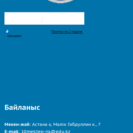
Байланыс
Мекен-жай:
Астана қ. Мәлік Габдуллин к., 7
E-mail:
10mektep-ns@edu.kz