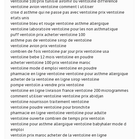
ventoline 100 prix tunisie airomir ou ventoline difference
ventoline avion ventoline comment l utiliser
crise d asthme qui ne passe pas avec ventoline prix ventoline
etats unis
ventoline bleu et rouge ventoline asthme allergique
ventoline laboratoire ventoline pour les non asthmatique
puff ventolin prix acheter ventoline 100
asthme pas de ventoline sirop de ventoline
ventoline avion prix ventoline
combien de fois ventoline par jour prix ventoline usa
ventoline bebe 12 mois ventoline en poudre
acheter ventoline 100 prix ventoline maroc
ventoline mode d emploi ventoline en poudre
pharmacie en ligne ventoline ventoline pour asthme allergique
acheter de la ventoline en ligne sirop ventoline
pompe ventolin a vendre prix ventoline
ventoline en ligne livraison france ventoline 200 microgrammes
comment utiliser ventoline ventoline prix abidjan
ventoline nourrisson traitement ventoline
ventoline poudre ventoline pour bronchite
pharmacie en ligne ventoline ventoline pour adulte
ventoline ouverte combien de temps prix ventolin
ventoline pour asthme allergique ventoline babyhaler mode d
emploi
ventolin prix maroc acheter de la ventoline en ligne