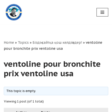
Skip
to
content
Home
»
Topics
»
Біздің сайтқа қош келдіңіздер!
»
ventoline
pour bronchite prix ventoline usa
ventoline pour bronchite
prix ventoline usa
This topic is empty.
Viewing 1 post (of 1 total)