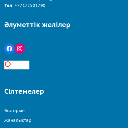
Тел:
+77172501790
Әлуметтік желілер
Сілтемелер
Бос орын
Жаңалықтар