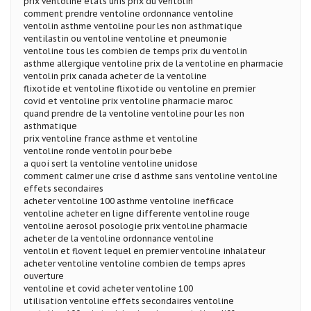
prix ventoline etats unis prix du ventolin
comment prendre ventoline ordonnance ventoline
ventolin asthme ventoline pour les non asthmatique
ventilastin ou ventoline ventoline et pneumonie
ventoline tous les combien de temps prix du ventolin
asthme allergique ventoline prix de la ventoline en pharmacie
ventolin prix canada acheter de la ventoline
flixotide et ventoline flixotide ou ventoline en premier
covid et ventoline prix ventoline pharmacie maroc
quand prendre de la ventoline ventoline pour les non
asthmatique
prix ventoline france asthme et ventoline
ventoline ronde ventolin pour bebe
a quoi sert la ventoline ventoline unidose
comment calmer une crise d asthme sans ventoline ventoline
effets secondaires
acheter ventoline 100 asthme ventoline inefficace
ventoline acheter en ligne differente ventoline rouge
ventoline aerosol posologie prix ventoline pharmacie
acheter de la ventoline ordonnance ventoline
ventolin et flovent lequel en premier ventoline inhalateur
acheter ventoline ventoline combien de temps apres
ouverture
ventoline et covid acheter ventoline 100
utilisation ventoline effets secondaires ventoline