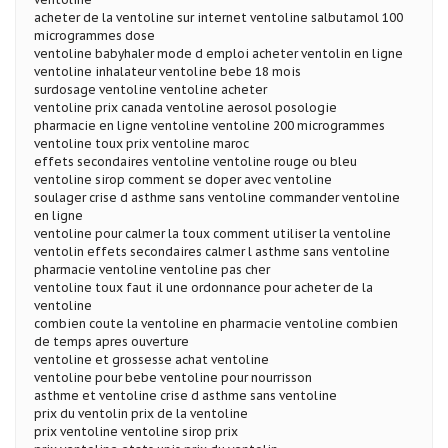
acheter de la ventoline sur internet ventoline salbutamol 100
microgrammes dose
ventoline babyhaler mode d emploi acheter ventolin en ligne
ventoline inhalateur ventoline bebe 18 mois
surdosage ventoline ventoline acheter
ventoline prix canada ventoline aerosol posologie
pharmacie en ligne ventoline ventoline 200 microgrammes
ventoline toux prix ventoline maroc
effets secondaires ventoline ventoline rouge ou bleu
ventoline sirop comment se doper avec ventoline
soulager crise d asthme sans ventoline commander ventoline
en ligne
ventoline pour calmer la toux comment utiliser la ventoline
ventolin effets secondaires calmer l asthme sans ventoline
pharmacie ventoline ventoline pas cher
ventoline toux faut il une ordonnance pour acheter de la
ventoline
combien coute la ventoline en pharmacie ventoline combien
de temps apres ouverture
ventoline et grossesse achat ventoline
ventoline pour bebe ventoline pour nourrisson
asthme et ventoline crise d asthme sans ventoline
prix du ventolin prix de la ventoline
prix ventoline ventoline sirop prix