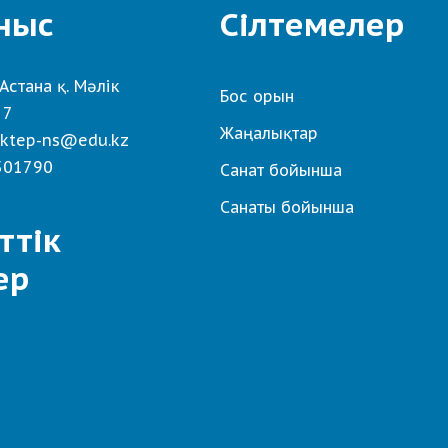
ныс
Сілтемелер
Астана қ. Мәлік
Бос орын
 7
Жаңалықтар
ktep-ns@edu.kz
501790
Санат бойынша
Санаты бойынша
ттік
ер