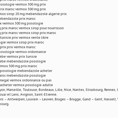
posologie vermox 500 mg prix
rix maroc vermox 500 mg prix
mox sirop 20 mg mebendazole algerie prix
ebendazole prix maroc
x vermox 500 mg posologie
prix maroc vermox sirop pour nourrisson
prix maroc vermox sirop prix maroc
unisie prix vermox vente libre
gie vermox sirop prix maroc
rix prix vermox maroc
posologie vermox ordonnance
ebe vermox prix tunisie
bebe mebendazole posologie
ermox 500 mg prix maroc
posologie mebendazole acheter
aroc mebendazole posologie
enegal vermox ordonnance ou pas
cheter vermox posologie adulte
Lyon, Marseille, Toulouse, Bordeaux, Lille, Nice, Nantes, Strasbourg, Rennes,
ouai et Lens, Avignon, Saint-Etienne.
rs – Antwerpen, Louvain – Leuven, Bruges – Brugge, Gand – Gent, Hasselt, W
bourg.