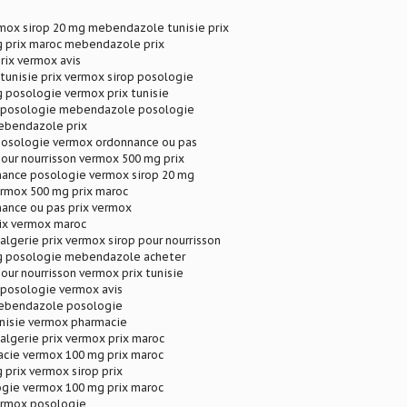
mox sirop 20 mg mebendazole tunisie prix
 prix maroc mebendazole prix
rix vermox avis
unisie prix vermox sirop posologie
 posologie vermox prix tunisie
posologie mebendazole posologie
ebendazole prix
posologie vermox ordonnance ou pas
our nourrisson vermox 500 mg prix
ance posologie vermox sirop 20 mg
ermox 500 mg prix maroc
ance ou pas prix vermox
rix vermox maroc
gerie prix vermox sirop pour nourrisson
g posologie mebendazole acheter
our nourrisson vermox prix tunisie
osologie vermox avis
ebendazole posologie
unisie vermox pharmacie
lgerie prix vermox prix maroc
cie vermox 100 mg prix maroc
prix vermox sirop prix
gie vermox 100 mg prix maroc
ermox posologie