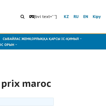
[bvi text=” “]
KZ
RU
EN
Кіру
СЫБАЙЛАС ЖЕМҚОРЛЫҚҚА ҚАРСЫ ІС-ҚИМЫЛ
ОС ОРЫН
 prix maroc