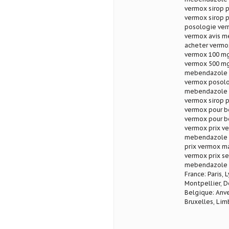
vermox sirop 
vermox sirop p
posologie ver
vermox avis m
acheter vermo
vermox 100 mg 
vermox 500 mg 
mebendazole t
vermox posolo
mebendazole p
vermox sirop 
vermox pour b
vermox pour 
vermox prix v
mebendazole 
prix vermox m
vermox prix s
mebendazole a
France: Paris, 
Montpellier, D
Belgique: Anve
Bruxelles, Lim