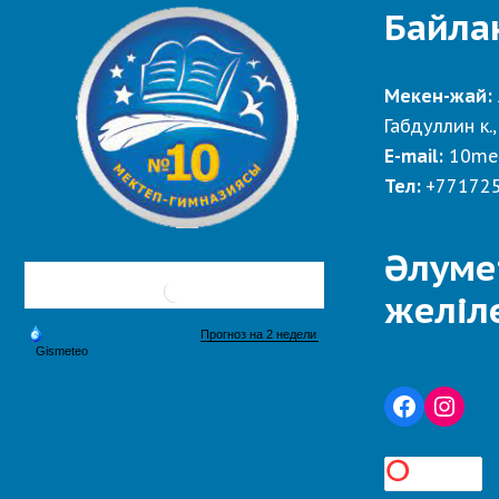
Байла
Мекен-жай:
Габдуллин к.,
E-mail:
10me
Тел:
+77172
Әлуме
желіл