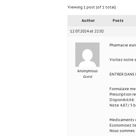
Viewing 1 post (of 1 total)
Author
Posts
12.07.2024 at 22:02
Pharmacie eu
Visitez notre 
Anonymous
ENTRER DANS 
Guest
Formulaire med
Prescription r
Disponibilité: 
Note 4,87 / 5 b
Medicaments d
Economisez te
Nous sommes fi