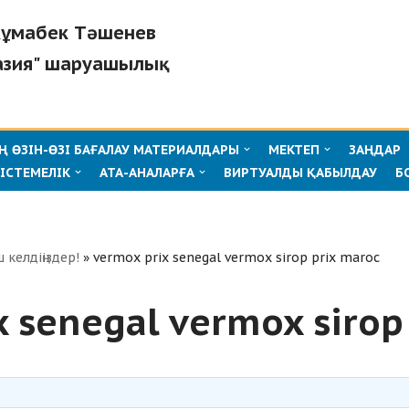
"Жұмабек Тәшенев
азия" шаруашылық
 ӨЗІН-ӨЗІ БАҒАЛАУ МАТЕРИАЛДАРЫ
МЕКТЕП
ЗАҢДАР
ІСТЕМЕЛІК
АТА-АНАЛАРҒА
ВИРТУАЛДЫ ҚАБЫЛДАУ
Б
ш келдіңіздер!
»
vermox prix senegal vermox sirop prix maroc
x senegal vermox sirop