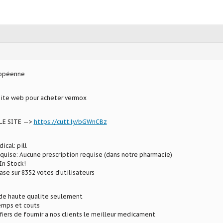
ropéenne
site web pour acheter vermox
LE SITE —>
https://cutt.ly/bGWnCBz
ical: pill
equise: Aucune prescription requise (dans notre pharmacie)
In Stock!
ase sur 8352 votes d’utilisateurs
e haute qualite seulement
mps et couts
ers de fournir a nos clients le meilleur medicament