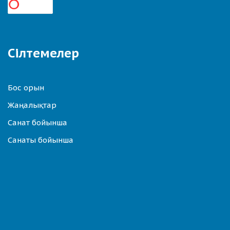
Сілтемелер
Бос орын
Жаңалықтар
Санат бойынша
Санаты бойынша