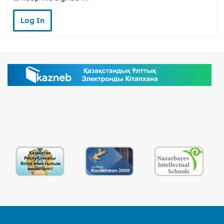
Log In