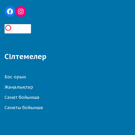
Сілтемелер
Бос орын
Жаңалықтар
Санат бойынша
Санаты бойынша