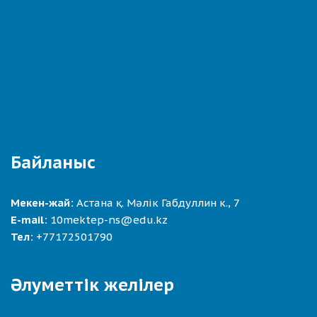
Байланыс
Мекен-жай:
Астана қ. Мәлік Габдуллин к., 7
E-mail:
10mektep-ns@edu.kz
Тел:
+77172501790
Әлуметтік желілер