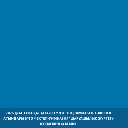
2026 © АСТАНА ҚАЛАСЫ ӘКІМДІГІНІҢ "ЖҰМАБЕК ТӘШЕНЕВ
АТЫНДАҒЫ №10 МЕКТЕП-ГИМНАЗИЯ" ШАРУАШЫЛЫҚ ЖҮРГІЗУ
ҚҰҚЫҒЫНДАҒЫ МКК