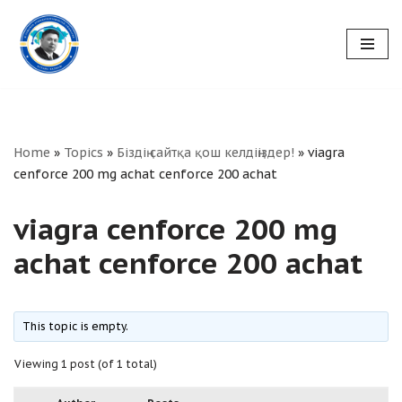
Skip
to
content
Home
»
Topics
»
Біздің сайтқа қош келдіңіздер!
»
viagra
cenforce 200 mg achat cenforce 200 achat
viagra cenforce 200 mg
achat cenforce 200 achat
This topic is empty.
Viewing 1 post (of 1 total)