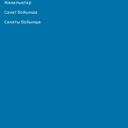
Жаңалықтар
Санат бойынша
Санаты бойынша