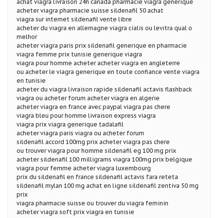
achat viagra livraison 24h canada pharmacie viagra generique
acheter viagra pharmacie suisse sildenafil 50 achat
viagra sur internet sildenafil vente libre
acheter du viagra en allemagne viagra cialis ou levitra qual o
melhor
acheter viagra paris prix sildenafil generique en pharmacie
viagra femme prix tunisie generique viagra
viagra pour homme acheter acheter viagra en angleterre
ou acheter le viagra generique en toute confiance vente viagra
en tunisie
acheter du viagra livraison rapide sildenafil actavis flashback
viagra ou acheter forum acheter viagra en algerie
acheter viagra en france avec paypal viagra pas chere
viagra bleu pour homme livraison express viagra
viagra prix viagra generique tadalafil
acheter viagra paris viagra ou acheter forum
sildenafil accord 100mg prix acheter viagra pas chere
ou trouver viagra pour homme sildenafil eg 100 mg prix
acheter sildenafil 100 milligrams viagra 100mg prix belgique
viagra pour femme acheter viagra luxembourg
prix du sildenafil en france sildenafil actavis fara reteta
sildenafil mylan 100 mg achat en ligne sildenafil zentiva 50 mg
prix
viagra pharmacie suisse ou trouver du viagra feminin
acheter viagra soft prix viagra en tunisie