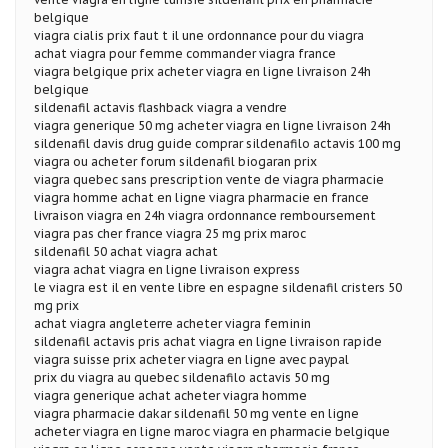
belgique
viagra cialis prix faut t il une ordonnance pour du viagra
achat viagra pour femme commander viagra france
viagra belgique prix acheter viagra en ligne livraison 24h
belgique
sildenafil actavis flashback viagra a vendre
viagra generique 50 mg acheter viagra en ligne livraison 24h
sildenafil davis drug guide comprar sildenafilo actavis 100 mg
viagra ou acheter forum sildenafil biogaran prix
viagra quebec sans prescription vente de viagra pharmacie
viagra homme achat en ligne viagra pharmacie en france
livraison viagra en 24h viagra ordonnance remboursement
viagra pas cher france viagra 25 mg prix maroc
sildenafil 50 achat viagra achat
viagra achat viagra en ligne livraison express
le viagra est il en vente libre en espagne sildenafil cristers 50
mg prix
achat viagra angleterre acheter viagra feminin
sildenafil actavis pris achat viagra en ligne livraison rapide
viagra suisse prix acheter viagra en ligne avec paypal
prix du viagra au quebec sildenafilo actavis 50 mg
viagra generique achat acheter viagra homme
viagra pharmacie dakar sildenafil 50 mg vente en ligne
acheter viagra en ligne maroc viagra en pharmacie belgique