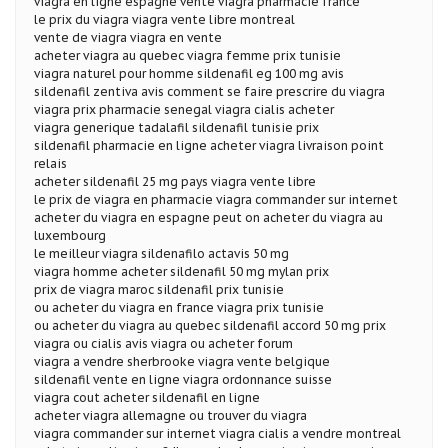
viagra en ligne espagne vente viagra pharmacie france
le prix du viagra viagra vente libre montreal
vente de viagra viagra en vente
acheter viagra au quebec viagra femme prix tunisie
viagra naturel pour homme sildenafil eg 100 mg avis
sildenafil zentiva avis comment se faire prescrire du viagra
viagra prix pharmacie senegal viagra cialis acheter
viagra generique tadalafil sildenafil tunisie prix
sildenafil pharmacie en ligne acheter viagra livraison point
relais
acheter sildenafil 25 mg pays viagra vente libre
le prix de viagra en pharmacie viagra commander sur internet
acheter du viagra en espagne peut on acheter du viagra au
luxembourg
le meilleur viagra sildenafilo actavis 50 mg
viagra homme acheter sildenafil 50 mg mylan prix
prix de viagra maroc sildenafil prix tunisie
ou acheter du viagra en france viagra prix tunisie
ou acheter du viagra au quebec sildenafil accord 50 mg prix
viagra ou cialis avis viagra ou acheter forum
viagra a vendre sherbrooke viagra vente belgique
sildenafil vente en ligne viagra ordonnance suisse
viagra cout acheter sildenafil en ligne
acheter viagra allemagne ou trouver du viagra
viagra commander sur internet viagra cialis a vendre montreal