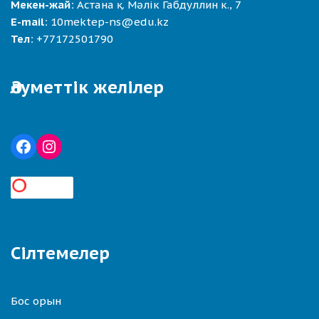
Мекен-жай:
Астана қ. Мәлік Габдуллин к., 7
E-mail:
10mektep-ns@edu.kz
Тел:
+77172501790
Әлуметтік желілер
Сілтемелер
Бос орын