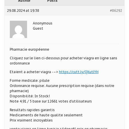
Author
Posts
29.08.2024 at 19:38
#86292
Anonymous
Guest
Pharmacie européenne
Cliquez sur le lien ci-dessous pour acheter viagra en ligne sans
ordonnance
Etaient a acheter viagra -–>
https://cutt.ly/QXutlYH
Forme medicale: pilule
Ordonnance requise: Aucune prescription requise (dans notre
pharmacie)
Disponibilité: In Stock!
Note 4,91 / 5 base sur 12661 votes d’utilisateurs
Resultats rapides garantis
Medicaments de haute qualite seulement
Prix vraiment incroyables
vente viagra en ligne tunisie sildenafil prix en pharmacie