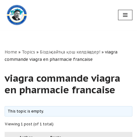
Skip
to
content
Home
»
Topics
»
Біздің сайтқа қош келдіңіздер!
»
viagra
commande viagra en pharmacie francaise
viagra commande viagra
en pharmacie francaise
This topic is empty.
Viewing 1 post (of 1 total)