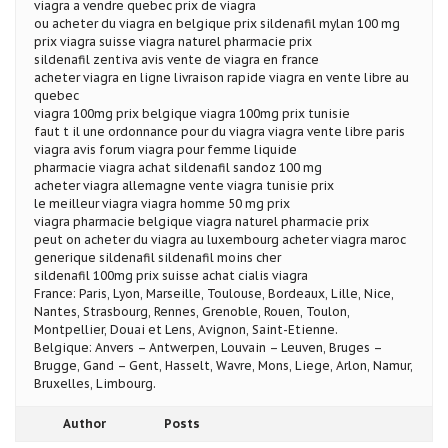
viagra a vendre quebec prix de viagra
ou acheter du viagra en belgique prix sildenafil mylan 100 mg
prix viagra suisse viagra naturel pharmacie prix
sildenafil zentiva avis vente de viagra en france
acheter viagra en ligne livraison rapide viagra en vente libre au
quebec
viagra 100mg prix belgique viagra 100mg prix tunisie
faut t il une ordonnance pour du viagra viagra vente libre paris
viagra avis forum viagra pour femme liquide
pharmacie viagra achat sildenafil sandoz 100 mg
acheter viagra allemagne vente viagra tunisie prix
le meilleur viagra viagra homme 50 mg prix
viagra pharmacie belgique viagra naturel pharmacie prix
peut on acheter du viagra au luxembourg acheter viagra maroc
generique sildenafil sildenafil moins cher
sildenafil 100mg prix suisse achat cialis viagra
France: Paris, Lyon, Marseille, Toulouse, Bordeaux, Lille, Nice,
Nantes, Strasbourg, Rennes, Grenoble, Rouen, Toulon,
Montpellier, Douai et Lens, Avignon, Saint-Etienne.
Belgique: Anvers – Antwerpen, Louvain – Leuven, Bruges –
Brugge, Gand – Gent, Hasselt, Wavre, Mons, Liege, Arlon, Namur,
Bruxelles, Limbourg.
Author
Posts