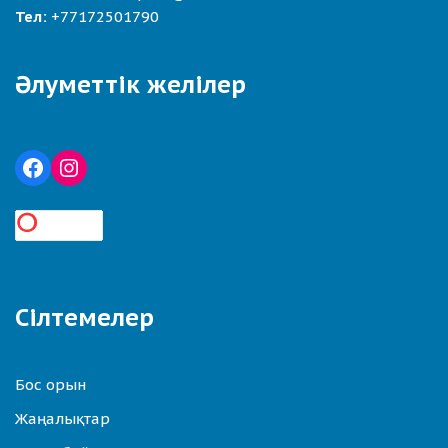
Тел:
+77172501790
Әлуметтік желілер
Сілтемелер
Бос орын
Жаңалықтар