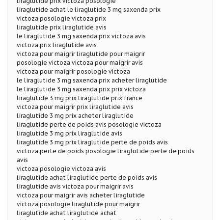
liraglutide prix victoza posologie
liraglutide achat le liraglutide 3 mg saxenda prix
victoza posologie victoza prix
liraglutide prix liraglutide avis
le liraglutide 3 mg saxenda prix victoza avis
victoza prix liraglutide avis
victoza pour maigrir liraglutide pour maigrir
posologie victoza victoza pour maigrir avis
victoza pour maigrir posologie victoza
le liraglutide 3 mg saxenda prix acheter liraglutide
le liraglutide 3 mg saxenda prix prix victoza
liraglutide 3 mg prix liraglutide prix france
victoza pour maigrir prix liraglutide avis
liraglutide 3 mg prix acheter liraglutide
liraglutide perte de poids avis posologie victoza
liraglutide 3 mg prix liraglutide avis
liraglutide 3 mg prix liraglutide perte de poids avis
victoza perte de poids posologie liraglutide perte de poids
avis
victoza posologie victoza avis
liraglutide achat liraglutide perte de poids avis
liraglutide avis victoza pour maigrir avis
victoza pour maigrir avis acheter liraglutide
victoza posologie liraglutide pour maigrir
liraglutide achat liraglutide achat