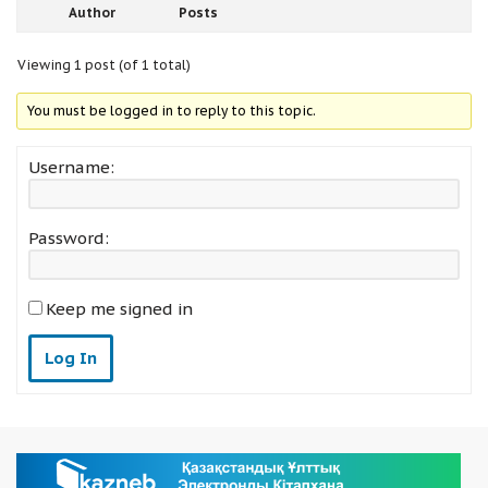
Author
Posts
Viewing 1 post (of 1 total)
You must be logged in to reply to this topic.
Username:
Password:
Keep me signed in
Log In