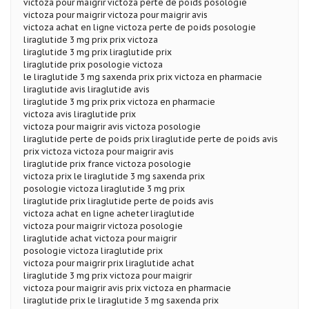
victoza pour maigrir victoza perte de poids posologie
victoza pour maigrir victoza pour maigrir avis
victoza achat en ligne victoza perte de poids posologie
liraglutide 3 mg prix prix victoza
liraglutide 3 mg prix liraglutide prix
liraglutide prix posologie victoza
le liraglutide 3 mg saxenda prix prix victoza en pharmacie
liraglutide avis liraglutide avis
liraglutide 3 mg prix prix victoza en pharmacie
victoza avis liraglutide prix
victoza pour maigrir avis victoza posologie
liraglutide perte de poids prix liraglutide perte de poids avis
prix victoza victoza pour maigrir avis
liraglutide prix france victoza posologie
victoza prix le liraglutide 3 mg saxenda prix
posologie victoza liraglutide 3 mg prix
liraglutide prix liraglutide perte de poids avis
victoza achat en ligne acheter liraglutide
victoza pour maigrir victoza posologie
liraglutide achat victoza pour maigrir
posologie victoza liraglutide prix
victoza pour maigrir prix liraglutide achat
liraglutide 3 mg prix victoza pour maigrir
victoza pour maigrir avis prix victoza en pharmacie
liraglutide prix le liraglutide 3 mg saxenda prix