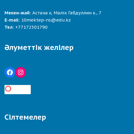
Мекен-жай:
Астана қ. Мәлік Габдуллин к., 7
E-mail:
10mektep-ns@edu.kz
Тел:
+77172501790
Әлуметтік желілер
Сілтемелер