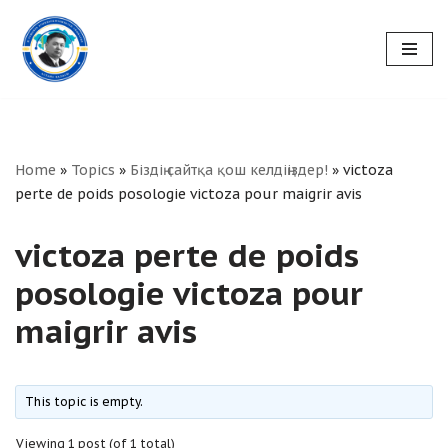
Skip
to
content
Home
»
Topics
»
Біздің сайтқа қош келдіңіздер!
»
victoza
perte de poids posologie victoza pour maigrir avis
victoza perte de poids
posologie victoza pour
maigrir avis
This topic is empty.
Viewing 1 post (of 1 total)