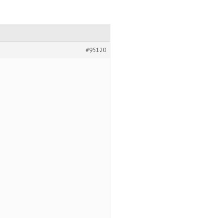
#95120