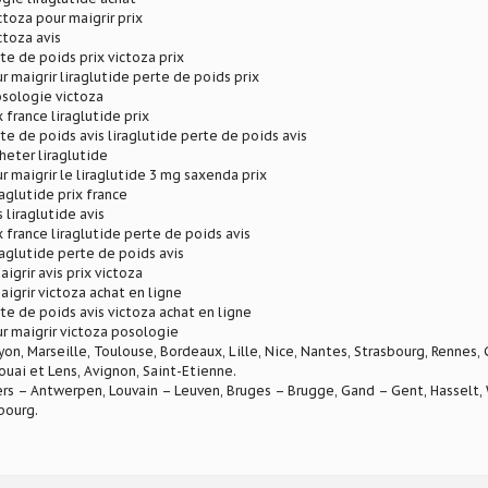
ctoza pour maigrir prix
ctoza avis
te de poids prix victoza prix
r maigrir liraglutide perte de poids prix
osologie victoza
x france liraglutide prix
rte de poids avis liraglutide perte de poids avis
heter liraglutide
r maigrir le liraglutide 3 mg saxenda prix
raglutide prix france
s liraglutide avis
x france liraglutide perte de poids avis
raglutide perte de poids avis
igrir avis prix victoza
aigrir victoza achat en ligne
rte de poids avis victoza achat en ligne
ur maigrir victoza posologie
Lyon, Marseille, Toulouse, Bordeaux, Lille, Nice, Nantes, Strasbourg, Rennes,
ouai et Lens, Avignon, Saint-Etienne.
rs – Antwerpen, Louvain – Leuven, Bruges – Brugge, Gand – Gent, Hasselt, W
bourg.