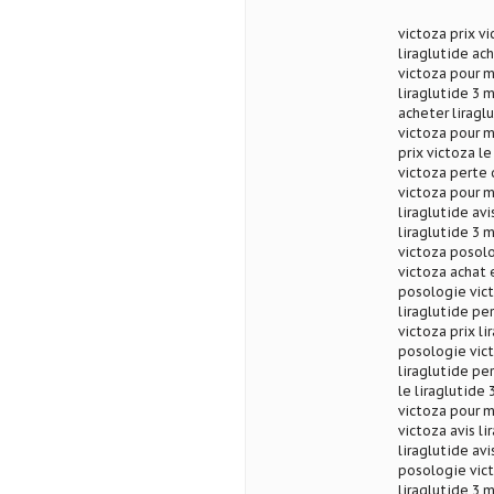
victoza prix vi
liraglutide ach
victoza pour ma
liraglutide 3 m
acheter liragl
victoza pour ma
prix victoza l
victoza perte
victoza pour ma
liraglutide avi
liraglutide 3 
victoza posolo
victoza achat e
posologie vic
liraglutide pe
victoza prix li
posologie vict
liraglutide pe
le liraglutide
victoza pour ma
victoza avis li
liraglutide av
posologie vict
liraglutide 3 