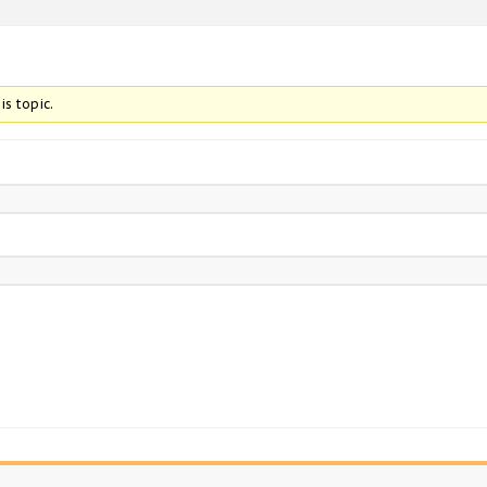
is topic.