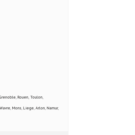
 Grenoble, Rouen, Toulon,
avre, Mons, Liege, Arlon, Namur,