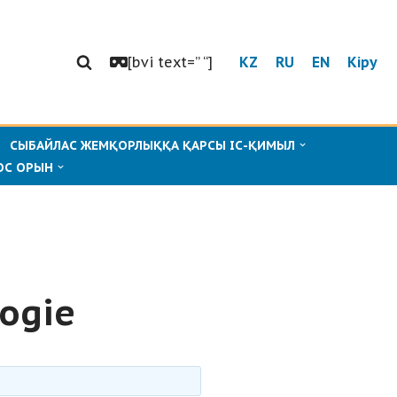
[bvi text=” “]
KZ
RU
EN
Кіру
СЫБАЙЛАС ЖЕМҚОРЛЫҚҚА ҚАРСЫ ІС-ҚИМЫЛ
ОС ОРЫН
logie