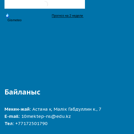
Байланыс
Мекен-жай:
Астана қ. Мәлік Габдуллин к., 7
E-mail:
10mektep-ns@edu.kz
Тел:
+77172501790