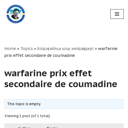
Skip
to
content
Home
»
Topics
»
Біздің сайтқа қош келдіңіздер!
»
warfarine
prix effet secondaire de coumadine
warfarine prix effet
secondaire de coumadine
This topic is empty.
Viewing 1 post (of 1 total)