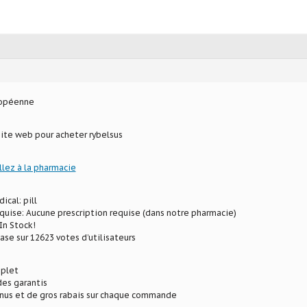
ropéenne
site web pour acheter rybelsus
llez à la pharmacie
ical: pill
uise: Aucune prescription requise (dans notre pharmacie)
In Stock!
ase sur 12623 votes d’utilisateurs
plet
des garantis
onus et de gros rabais sur chaque commande