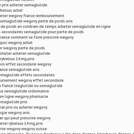
e prix acheter semaglutide
ybelsus achat
eter wegovy france remboursement
 semaglutide wegovy perte de poids avis
e de poids en combien de temps acheter semaglutide en ligne
 secondaires semaglutide pour perte de poids
france comment se faire prescrire wegovy
 quoi wegovy achat
r wegovy perte de poids
cheter acheter semaglutide
 rybelsus 14 mg prix
vis effet secondaire wegovy
rance semaglutide avis
emaglutide effets secondaires
ursement wegovy effet secondaire
 france liraglutide ou semaglutide
sus semaglutide ordonnance
en ligne wegovy pharmacie
emaglutide prix
ral prix ou acheter wegovy
gie wegovy avis
er qui peut prescrire wegovy
ter rybelsus 14 mg prix
crire wegovy wegovy suisse