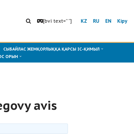
[bvi text=” “]
KZ
RU
EN
Кіру
СЫБАЙЛАС ЖЕМҚОРЛЫҚҚА ҚАРСЫ ІС-ҚИМЫЛ
ОС ОРЫН
govy avis