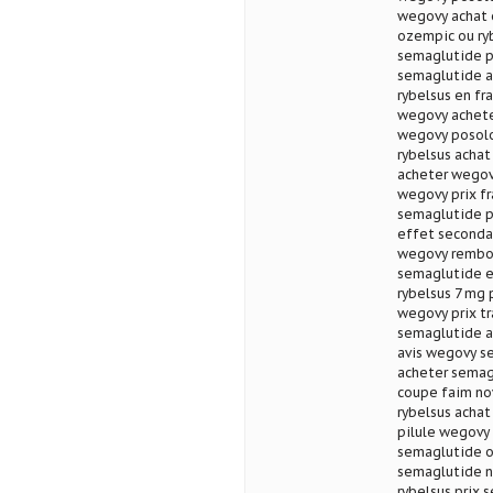
wegovy achat e
ozempic ou ryb
semaglutide p
semaglutide a
rybelsus en fra
wegovy achete
wegovy posol
rybelsus achat
acheter wegovy
wegovy prix f
semaglutide p
effet secondai
wegovy rembou
semaglutide ef
rybelsus 7 mg 
wegovy prix t
semaglutide a
avis wegovy s
acheter semag
coupe faim no
rybelsus acha
pilule wegovy
semaglutide o
semaglutide n
rybelsus prix 