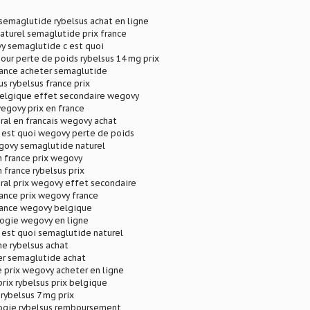
 semaglutide rybelsus achat en ligne
aturel semaglutide prix france
y semaglutide c est quoi
ur perte de poids rybelsus 14 mg prix
rance acheter semaglutide
us rybelsus france prix
 belgique effet secondaire wegovy
wegovy prix en france
al en francais wegovy achat
 est quoi wegovy perte de poids
govy semaglutide naturel
 france prix wegovy
 france rybelsus prix
ral prix wegovy effet secondaire
ance prix wegovy france
rance wegovy belgique
logie wegovy en ligne
 est quoi semaglutide naturel
e rybelsus achat
r semaglutide achat
e prix wegovy acheter en ligne
prix rybelsus prix belgique
 rybelsus 7 mg prix
gie rybelsus remboursement