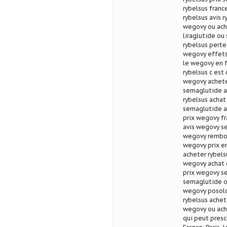
rybelsus franc
rybelsus avis r
wegovy ou ach
liraglutide ou
rybelsus pert
wegovy effets
le wegovy en 
rybelsus c est
wegovy achete
semaglutide a
rybelsus achat
semaglutide a
prix wegovy f
avis wegovy s
wegovy rembo
wegovy prix en
acheter rybel
wegovy achat 
prix wegovy s
semaglutide o
wegovy posolo
rybelsus achet
wegovy ou ache
qui peut pres