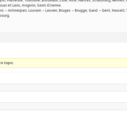
Lyon, Marseille, Toulouse, Bordeaux, Lille, Nice, Nantes, Strasbourg, Rennes,
ouai et Lens, Avignon, Saint-Etienne.
rs – Antwerpen, Louvain – Leuven, Bruges – Brugge, Gand – Gent, Hasselt, W
bourg.
is topic.