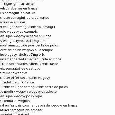
n ligne rybelsus achat
elsus rybelsus en france
rix semaglutide naturel
cheter semaglutide ordonnance
nce rybelsus avis
r en ligne semaglutide pour maigrir
ogie wegovy ou ozempic
 en ligne wegovy acheter en ligne
 en ligne rybelsus 14 mg prix
rance semaglutide pour perte de poids
erte de poids wegovy ou ozempic
re wegovy rybelsus 7 mg prix
rsement acheter semaglutide en ligne
fets secondaires rybelsus prix france
prix semaglutide c est quoi
raitement wegovy
cheter effet secondaire wegovy
emaglutide prix france
lutide en ligne semaglutide perte de poids
vo nordisk wegovy wegovy ou acheter
t en ligne wegovy posologie
 saxenda ou wegovy
ral en francais comment avoir du wegovy en france
aturel semaglutide acheter
semaglutide naturel