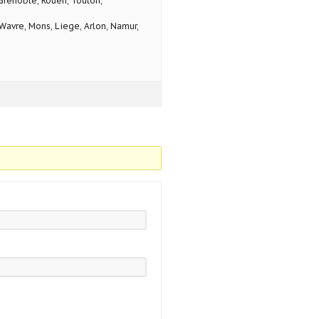
 Grenoble, Rouen, Toulon,
avre, Mons, Liege, Arlon, Namur,