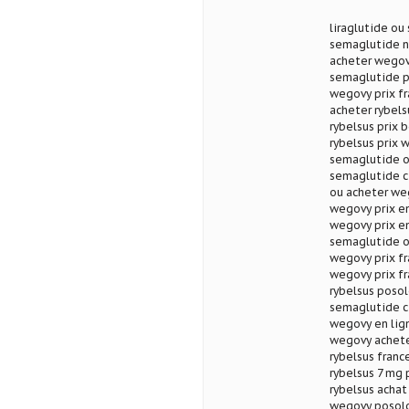
liraglutide ou
semaglutide n
acheter wegov
semaglutide po
wegovy prix f
acheter rybels
rybelsus prix
rybelsus prix 
semaglutide or
semaglutide c
ou acheter we
wegovy prix en
wegovy prix en
semaglutide o
wegovy prix fr
wegovy prix f
rybelsus poso
semaglutide c
wegovy en lign
wegovy achete
rybelsus franc
rybelsus 7 mg 
rybelsus achat
wegovy posolo