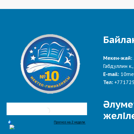
Байла
Мекен-жай:
Габдуллин к.,
E-mail:
10me
Тел:
+77172
Әлуме
желіл