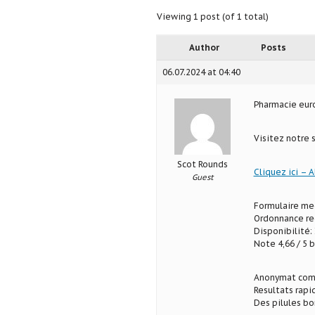
Viewing 1 post (of 1 total)
Author
Posts
06.07.2024 at 04:40
Pharmacie eu
Visitez notre 
Scot Rounds
Cliquez ici – A
Guest
Formulaire med
Ordonnance req
Disponibilité: 
Note 4,66 / 5 b
Anonymat com
Resultats rapi
Des pilules b