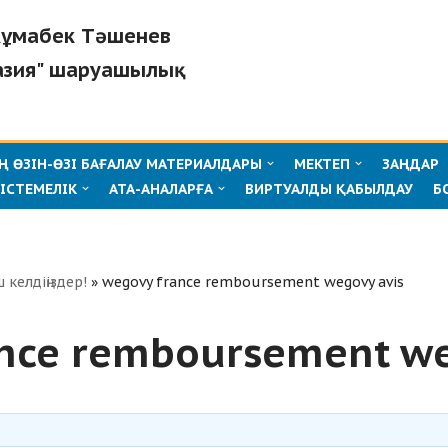
"Жұмабек Тәшенев
азия" шаруашылық
 ӨЗІН-ӨЗІ БАҒАЛАУ МАТЕРИАЛДАРЫ
МЕКТЕП
ЗАҢДАР
ІСТЕМЕЛІК
АТА-АНАЛАРҒА
ВИРТУАЛДЫ ҚАБЫЛДАУ
Б
ш келдіңіздер!
»
wegovy france remboursement wegovy avis
nce remboursement we