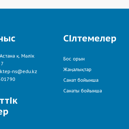
ныс
Сілтемелер
Астана қ. Мәлік
Бос орын
 7
Жаңалықтар
ktep-ns@edu.kz
501790
Санат бойынша
Санаты бойынша
ттік
ер