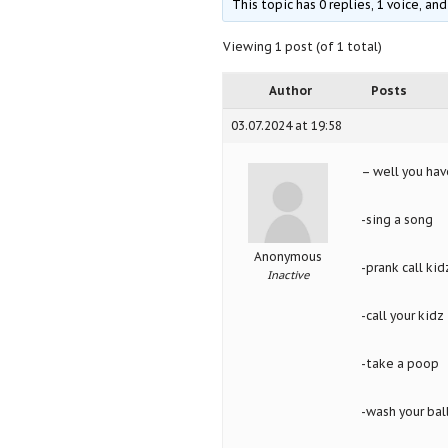
This topic has 0 replies, 1 voice, a
Viewing 1 post (of 1 total)
Author
Posts
03.07.2024 at 19:58
– well you hav
-sing a song
Anonymous
-prank call ki
Inactive
-call your kidz
-take a poop
-wash your bal