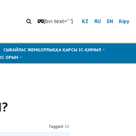
[bvi text=” “]
KZ
RU
EN
Кіру
СЫБАЙЛАС ЖЕМҚОРЛЫҚҚА ҚАРСЫ ІС-ҚИМЫЛ
ОС ОРЫН
d?
Tagged:
22