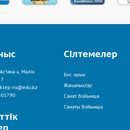
ныс
Сілтемелер
Астана қ. Мәлік
Бос орын
 7
Жаңалықтар
ktep-ns@edu.kz
501790
Санат бойынша
Санаты бойынша
ттік
ер