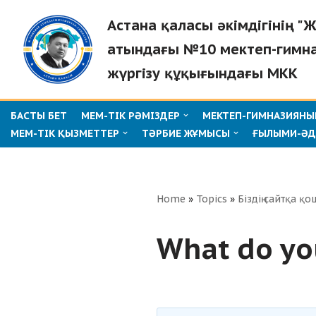
Астана қаласы әкімдігінің 
Skip
атындағы №10 мектеп-гимн
to
жүргізу құқығындағы МКК
content
БАСТЫ БЕТ
МЕМ-ТІК РӘМІЗДЕР
МЕКТЕП-ГИМНАЗИЯНЫҢ
МЕМ-ТІК ҚЫЗМЕТТЕР
ТӘРБИЕ ЖҰМЫСЫ
ҒЫЛЫМИ-ӘД
Home
»
Topics
»
Біздің сайтқа қо
What do yo