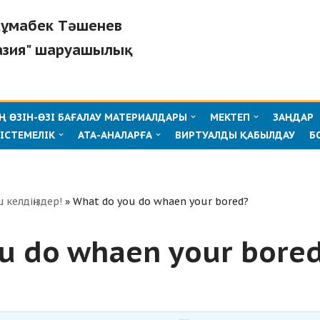
"Жұмабек Тәшенев
азия" шаруашылық
 ӨЗІН-ӨЗІ БАҒАЛАУ МАТЕРИАЛДАРЫ
МЕКТЕП
ЗАҢДАР
ІСТЕМЕЛІК
АТА-АНАЛАРҒА
ВИРТУАЛДЫ ҚАБЫЛДАУ
Б
ш келдіңіздер!
»
What do you do whaen your bored?
u do whaen your bore