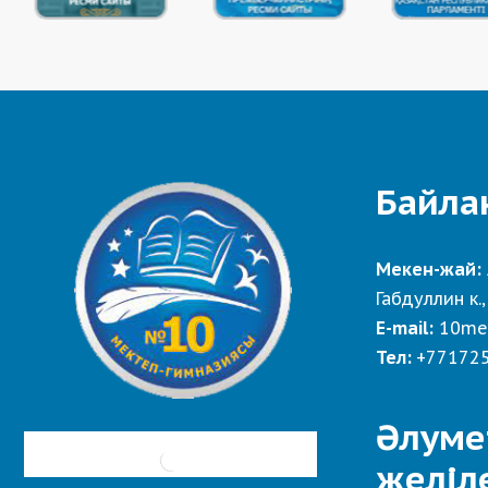
Байла
Мекен-жай:
Габдуллин к.,
E-mail:
10me
Тел:
+77172
Әлуме
желіл