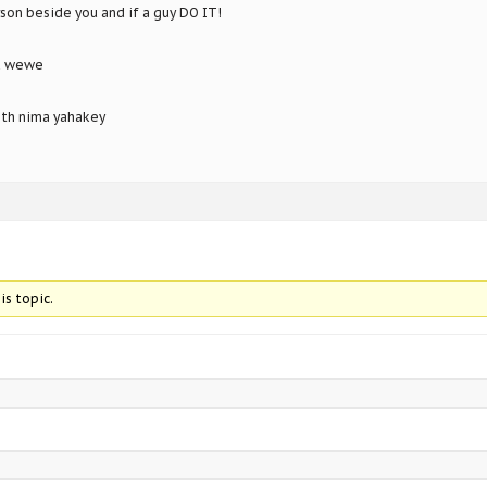
rson beside you and if a guy DO IT!
u wewe
ith nima yahakey
is topic.