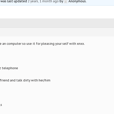
nd was last updated
2 years, 1 month ago
by
Anonymous
.
e an computer so use it for pleasing your self with xnxx.
dz telephone
 friend and talk dirty with her/him
ls