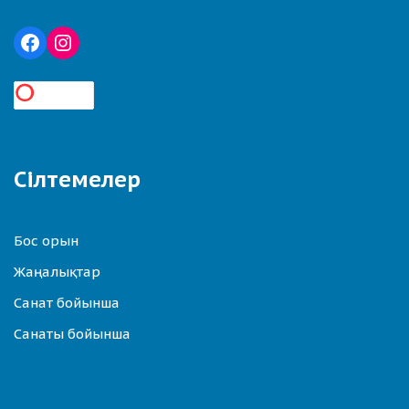
Сілтемелер
Бос орын
Жаңалықтар
Санат бойынша
Санаты бойынша