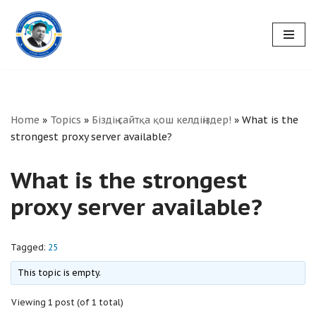
Skip
to
content
Home
»
Topics
»
Біздің сайтқа қош келдіңіздер!
»
What is the
strongest proxy server available?
What is the strongest
proxy server available?
Tagged:
25
This topic is empty.
Viewing 1 post (of 1 total)