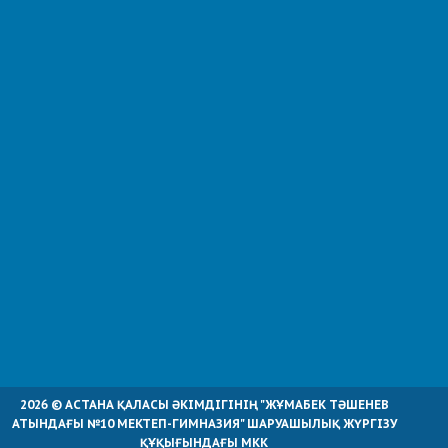
2026 © АСТАНА ҚАЛАСЫ ӘКІМДІГІНІҢ "ЖҰМАБЕК ТӘШЕНЕВ
АТЫНДАҒЫ №10 МЕКТЕП-ГИМНАЗИЯ" ШАРУАШЫЛЫҚ ЖҮРГІЗУ
ҚҰҚЫҒЫНДАҒЫ МКК