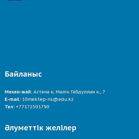
Байланыс
Мекен-жай:
Астана қ. Мәлік Габдуллин к., 7
E-mail:
10mektep-ns@edu.kz
Тел:
+77172501790
Әлуметтік желілер