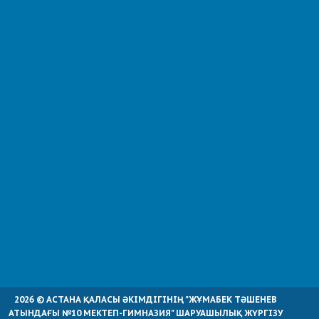
2026 © АСТАНА ҚАЛАСЫ ӘКІМДІГІНІҢ "ЖҰМАБЕК ТӘШЕНЕВ
АТЫНДАҒЫ №10 МЕКТЕП-ГИМНАЗИЯ" ШАРУАШЫЛЫҚ ЖҮРГІЗУ