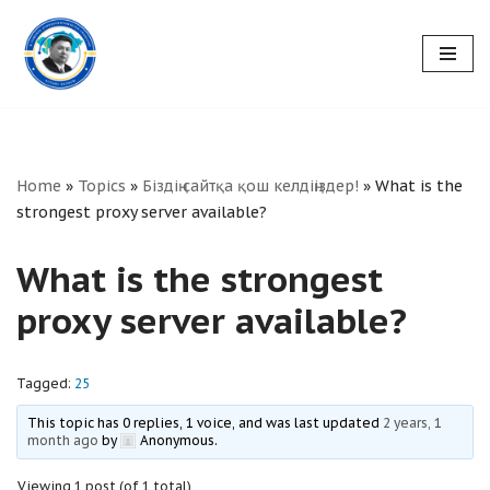
Skip
to
content
Home
»
Topics
»
Біздің сайтқа қош келдіңіздер!
»
What is the
strongest proxy server available?
What is the strongest
proxy server available?
Tagged:
25
This topic has 0 replies, 1 voice, and was last updated
2 years, 1
month ago
by
Anonymous
.
Viewing 1 post (of 1 total)