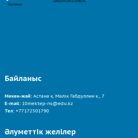
Байланыс
Мекен-жай:
Астана қ. Мәлік Габдуллин к., 7
E-mail:
10mektep-ns@edu.kz
Тел:
+77172501790
Әлуметтік желілер