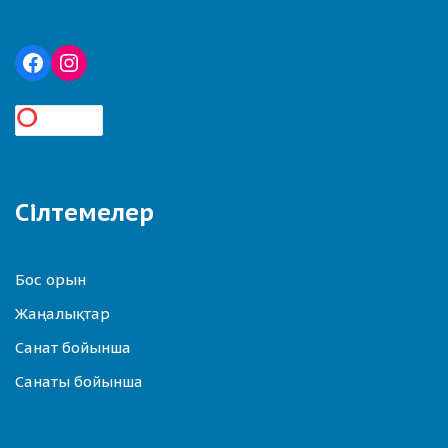
Сілтемелер
Бос орын
Жаңалықтар
Санат бойынша
Санаты бойынша