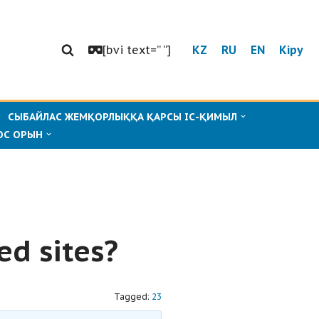
[bvi text=” “]
KZ
RU
EN
Кіру
СЫБАЙЛАС ЖЕМҚОРЛЫҚҚА ҚАРСЫ ІС-ҚИМЫЛ
ОС ОРЫН
ed sites?
Tagged:
23