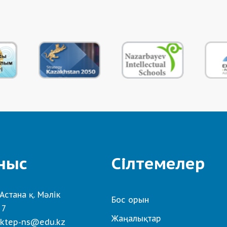
ныс
Сілтемелер
Астана қ. Мәлік
Бос орын
 7
Жаңалықтар
ktep-ns@edu.kz