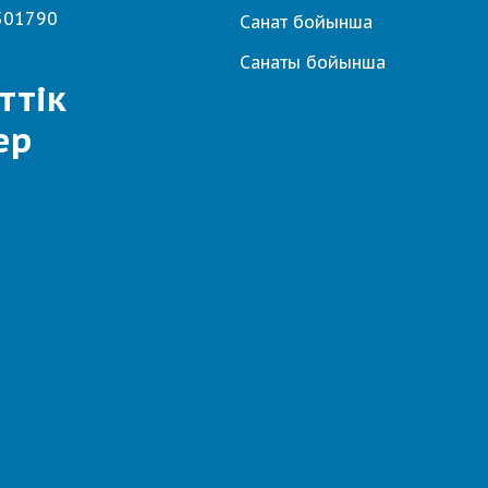
501790
Санат бойынша
Санаты бойынша
ттік
ер