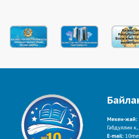
Байла
Мекен-жай:
Габдуллин к.,
E-mail:
10me