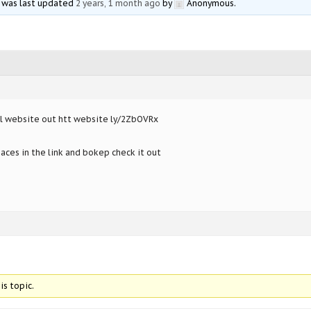
nd was last updated
2 years, 1 month ago
by
Anonymous
.
ol website out htt website ly/2ZbOVRx
ces in the link and bokep check it out
is topic.