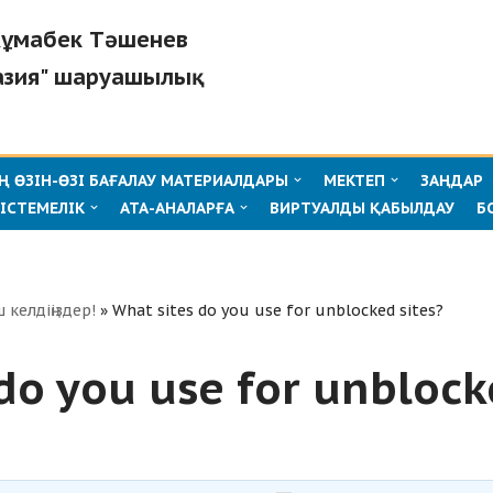
"Жұмабек Тәшенев
азия" шаруашылық
 ӨЗІН-ӨЗІ БАҒАЛАУ МАТЕРИАЛДАРЫ
МЕКТЕП
ЗАҢДАР
ІСТЕМЕЛІК
АТА-АНАЛАРҒА
ВИРТУАЛДЫ ҚАБЫЛДАУ
Б
ш келдіңіздер!
»
What sites do you use for unblocked sites?
do you use for unblock