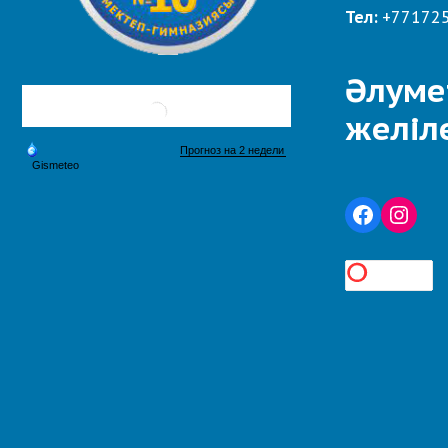
Тел:
+77172
Әлуме
желіл