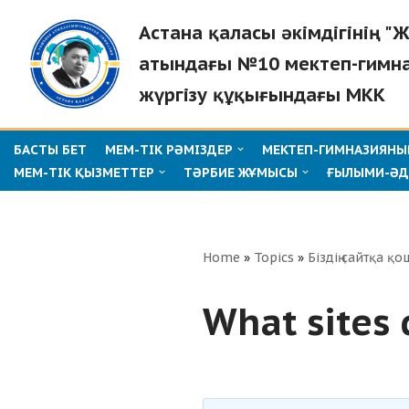
Астана қаласы әкімдігінің 
Skip
атындағы №10 мектеп-гимн
to
жүргізу құқығындағы МКК
content
БАСТЫ БЕТ
МЕМ-ТІК РӘМІЗДЕР
МЕКТЕП-ГИМНАЗИЯНЫҢ
МЕМ-ТІК ҚЫЗМЕТТЕР
ТӘРБИЕ ЖҰМЫСЫ
ҒЫЛЫМИ-ӘД
Home
»
Topics
»
Біздің сайтқа қо
What sites 