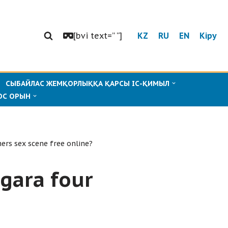
[bvi text=” “]
KZ
RU
EN
Кіру
СЫБАЙЛАС ЖЕМҚОРЛЫҚҚА ҚАРСЫ ІС-ҚИМЫЛ
ОС ОРЫН
ers sex scene free online?
gara four