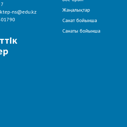
 7
Жаңалықтар
ktep-ns@edu.kz
501790
Санат бойынша
Санаты бойынша
ттік
ер