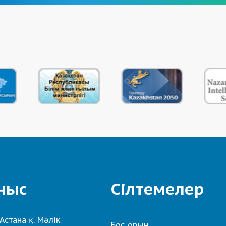
ныс
Сілтемелер
Астана қ. Мәлік
Бос орын