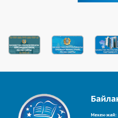
Байла
Мекен-жай: