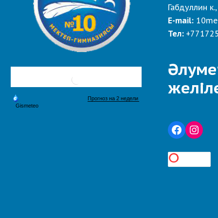
Габдуллин к.,
E-mail:
10me
Тел:
+77172
Әлуме
желіл