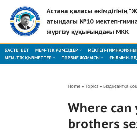
Астана қаласы әкімдігінің 
Skip
атындағы №10 мектеп-гимн
to
жүргізу құқығындағы МКК
content
БАСТЫ БЕТ
МЕМ-ТІК РӘМІЗДЕР
МЕКТЕП-ГИМНАЗИЯНЫҢ
МЕМ-ТІК ҚЫЗМЕТТЕР
ТӘРБИЕ ЖҰМЫСЫ
ҒЫЛЫМИ-ӘД
Home
»
Topics
»
Біздің сайтқа қо
Where can y
brothers se