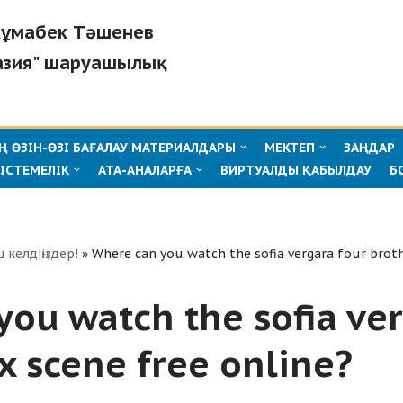
"Жұмабек Тәшенев
азия" шаруашылық
 ӨЗІН-ӨЗІ БАҒАЛАУ МАТЕРИАЛДАРЫ
МЕКТЕП
ЗАҢДАР
ІСТЕМЕЛІК
АТА-АНАЛАРҒА
ВИРТУАЛДЫ ҚАБЫЛДАУ
Б
ш келдіңіздер!
»
Where can you watch the sofia vergara four broth
ou watch the sofia ver
x scene free online?