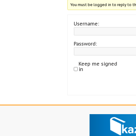
You must be logged in to reply to th
Username:
Password:
Keep me signed
in